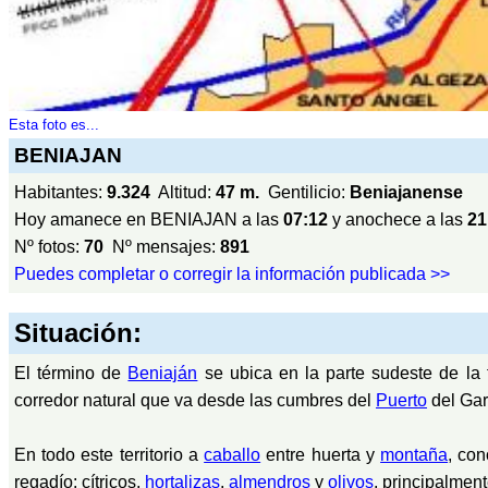
Esta foto es...
BENIAJAN
Habitantes:
9.324
Altitud:
47 m.
Gentilicio:
Beniajanense
Hoy amanece en BENIAJAN a las
07:12
y anochece a las
21
Nº fotos:
70
Nº mensajes:
891
Puedes completar o corregir la información publicada >>
Situación:
El término de
Beniaján
se ubica en la parte sudeste de la f
corredor natural que va desde las cumbres del
Puerto
del Gar
En todo este territorio a
caballo
entre huerta y
montaña
, co
regadío: cítricos,
hortalizas
,
almendros
y
olivos
, principalment