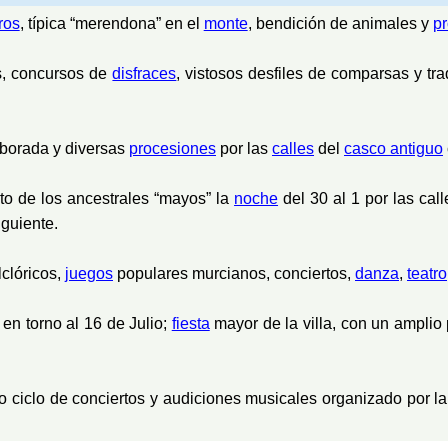
ros
, típica “merendona” en el
monte
, bendición de animales y
p
as, concursos de
disfraces
, vistosos desfiles de comparsas y tr
amborada y diversas
procesiones
por las
calles
del
casco antiguo
 de los ancestrales “mayos” la
noche
del 30 al 1 por las cal
iguiente.
clóricos,
juegos
populares murcianos, conciertos,
danza
,
teatro
torno al 16 de Julio;
fiesta
mayor de la villa, con un amplio
 ciclo de conciertos y audiciones musicales organizado por l