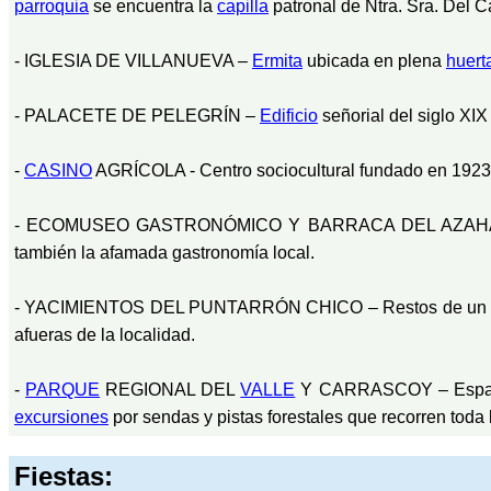
parroquia
se encuentra la
capilla
patronal de Ntra. Sra. Del C
- IGLESIA DE VILLANUEVA –
Ermita
ubicada en plena
huert
- PALACETE DE PELEGRÍN –
Edificio
señorial del siglo XIX
-
CASINO
AGRÍCOLA - Centro sociocultural fundado en 1923, 
- ECOMUSEO GASTRONÓMICO Y BARRACA DEL AZAHAR – Sen
también la afamada gastronomía local.
- YACIMIENTOS DEL PUNTARRÓN CHICO – Restos de un pobl
afueras de la localidad.
-
PARQUE
REGIONAL DEL
VALLE
Y CARRASCOY – Espaci
excursiones
por sendas y pistas forestales que recorren toda
Fiestas: