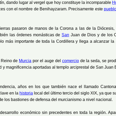
ín, dando lugar al vergel que hoy constituye la incomparable
H
nces con el nombre de Benihayzaram. Precisamente este
puebl
s tierras pasaron de manos de la Corona a las de la Diócesis
bién las órdenes monásticas de
San
Juan de Dios y de los Ca
eblo más importante de toda la Cordillera y llega a alcanzar 
el Reino de
Murcia
por el auge del
comercio
de la seda, se prod
 y magnificencia aportadas al templo arciprestal de San Juan B
ndencia, años en los que también nace el llamado Cantonal
clave en la
historia
local del último tercio del siglo XIX, ya que 
e los bastiones de defensa del murcianismo a nivel nacional.
un desarrollo económico sin precedentes en toda la región. Ap