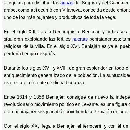
acequias para distribuir las
aguas
del Segura y del Guadalent
árabe, como así ocurrió con Vilanova, conocida desde ento
uno de los más pujantes y productivos de toda la vega.
En el siglo XIII, tras la Reconquista, Beniaján y todas su
siguieron explotando las fértiles
huertas
beniajanenses; tam
religiosa de la villa. En el siglo XVI, Beniaján es ya el pu
perdería tiempo después.
Durante los siglos XVII y XVIII, de gran esplendor en todo 
enriquecimiento generalizado de la población. La suntuosidad
es un claro referente de dicha bonanza.
Entre 1814 y 1856 Beniaján consigue de nuevo la indepe
revolucionario movimiento político en Levante, es una figura 
eran beniajanenses y acabó convirtiendo a Beniaján en uno d
Con el siglo XX, llega a Beniaján el ferrocarril y con él 