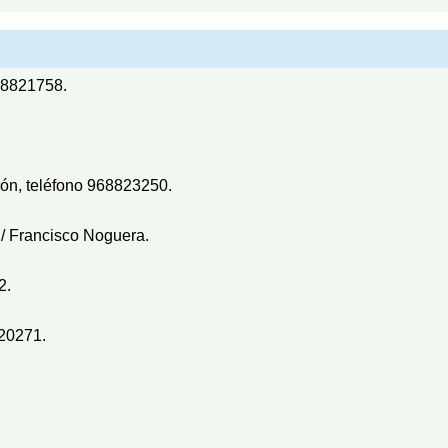
968821758.
ón, teléfono 968823250.
Francisco Noguera.
2.
820271.