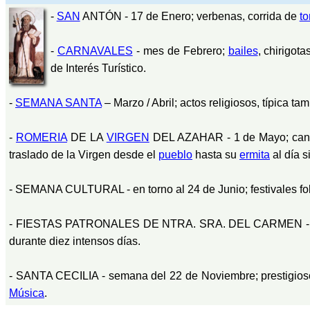
-
SAN
ANTÓN - 17 de Enero; verbenas, corrida de
to
-
CARNAVALES
- mes de Febrero;
bailes
, chirigot
de Interés Turístico.
-
SEMANA SANTA
– Marzo / Abril; actos religiosos, típica t
-
ROMERIA
DE LA
VIRGEN
DEL AZAHAR - 1 de Mayo; canto
traslado de la Virgen desde el
pueblo
hasta su
ermita
al día s
- SEMANA CULTURAL - en torno al 24 de Junio; festivales fol
- FIESTAS PATRONALES DE NTRA. SRA. DEL CARMEN - en 
durante diez intensos días.
- SANTA CECILIA - semana del 22 de Noviembre; prestigioso
Música
.