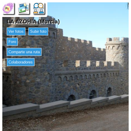
LA AZOHIA (Murcia)
Ver fotos
Subir foto
Foro
Comparte una ruta
Colaboradores