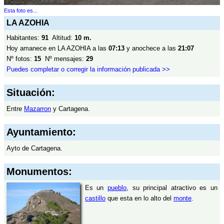
Esta foto es...
LA AZOHIA
Habitantes:
91
Altitud:
10 m.
Hoy amanece en LA AZOHIA a las
07:13
y anochece a las
21:07
Nº fotos:
15
Nº mensajes:
29
Puedes completar o corregir la información publicada >>
Situación:
Entre
Mazarron
y Cartagena.
Ayuntamiento:
Ayto de Cartagena.
Monumentos:
Es un
pueblo
, su principal atractivo es un
castillo
que esta en lo alto del
monte
.