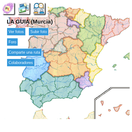
LA GUIA (Murcia)
Ver fotos
Subir foto
Foro
Comparte una ruta
Colaboradores