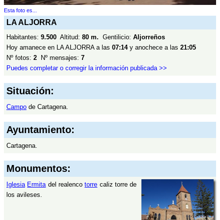
Esta foto es...
LA ALJORRA
Habitantes:
9.500
Altitud:
80 m.
Gentilicio:
Aljorreños
Hoy amanece en LA ALJORRA a las
07:14
y anochece a las
21:05
Nº fotos:
2
Nº mensajes:
7
Puedes completar o corregir la información publicada >>
Situación:
Campo
de Cartagena.
Ayuntamiento:
Cartagena.
Monumentos:
Iglesia
Ermita
del realenco
torre
caliz torre de
los avileses.