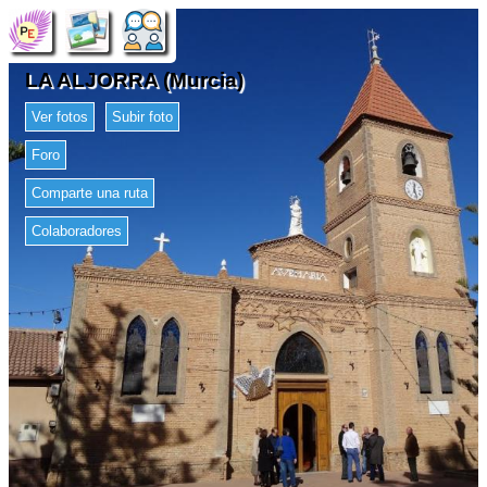
LA ALJORRA (Murcia)
Ver fotos
Subir foto
Foro
Comparte una ruta
Colaboradores