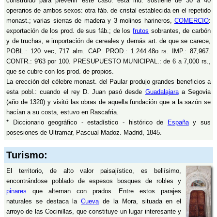
construido para prevenir este caso: esta ind. sostiene de 30 a 40
operarios de ambos sexos: otra fáb. de cristal establecida en el repetido
monast.; varias sierras de madera y 3 molinos harineros,
COMERCIO
:
exportación de los prod. de sus fáb.; de los
frutos
sobrantes, de carbón
y de truchas, e importación de cereales y demás art. de que se carece,
POBL.: 120 vec, 717 alm. CAP. PROD.: 1.244.48o rs. IMP.: 87,967.
CONTR.: 9'63 por 100. PRESUPUESTO MUNICIPAL.: de 6 a 7,000 rs.,
que se cubre con los prod. de propios.
La erección del célebre monast. del Paular produjo grandes beneficios a
esta pobl.: cuando el rey D. Juan pasó desde
Guadalajara
a Segovia
(año de 1320) y visitó las obras de aquella fundación que a la sazón se
hacían a su costa, estuvo en Rascafria.
* Diccionario geográfico - estadístico - histórico de
España
y sus
posesiones de Ultramar, Pascual Madoz. Madrid, 1845.
Turismo:
El territorio, de alto valor paisajístico, es bellísimo,
encontrándose poblado de espesos bosques de robles y
pinares
que alternan con prados. Entre estos parajes
naturales se destaca la
Cueva
de la Mora, situada en el
arroyo de las Cocinillas, que constituye un lugar interesante y