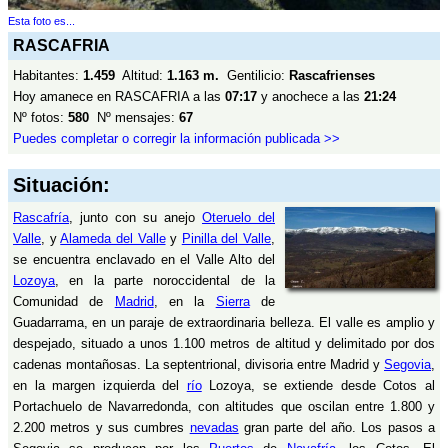
Esta foto es...
RASCAFRIA
Habitantes:
1.459
Altitud:
1.163 m.
Gentilicio:
Rascafrienses
Hoy amanece en RASCAFRIA a las
07:17
y anochece a las
21:24
Nº fotos:
580
Nº mensajes:
67
Puedes completar o corregir la información publicada >>
Situación:
Rascafría
, junto con su anejo
Oteruelo del
Valle
, y
Alameda del Valle
y
Pinilla del Valle
,
se encuentra enclavado en el Valle Alto del
Lozoya
, en la parte noroccidental de la
Comunidad de
Madrid
, en la
Sierra
de
Guadarrama, en un paraje de extraordinaria belleza. El valle es amplio y
despejado, situado a unos 1.100 metros de altitud y delimitado por dos
cadenas montañosas. La septentrional, divisoria entre Madrid y
Segovia
,
en la margen izquierda del
río
Lozoya, se extiende desde Cotos al
Portachuelo de Navarredonda, con altitudes que oscilan entre 1.800 y
2.200 metros y sus cumbres
nevadas
gran parte del año. Los pasos a