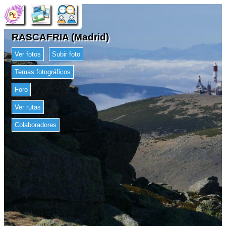
RASCAFRIA (Madrid)
Ver fotos
Subir foto
Temas fotográficos
Foro
Ver rutas
Colaboradores