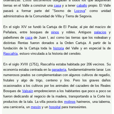
ordenanzas. Estos documentos obligaban a todos los que adquirieran
tierras en el Valle a construir una
casa
y a tener
caballo
propio. El Valle
pasará a formar parte del "Sexmo de
Lozoya
" como unidad
administrativa de la Comunidad de Villa y Tierra de Segovia.
En el siglo XIV se fundó la Cartuja de El Paular, al pie del macizo de
Peñalara, entre bosques de
pinos
y robles. Antiguos
palacios
y
pabellones de
caza
de Juan I, así como las tierras que los rodeaban y
distintas Rentas fueron donados a la Orden Cartuja. A partir de la
fundación de la Cartuja toda la
historia
del Valle y en especial la de
Rascafría
, estuvo vinculada a la historia del cenobio.
En el siglo XVIII (1751), Rascafría estaba habitada por 206 vecinos. Su
economía estaba centrada en la
ganadería
, fundamentalmente lanar. Los
numerosos prados se complementaban con algunos cultivos de regadío,
frutales y algo de trigo, centeno y lino. Pero los graves daños
ocasionados a los cultivos por los animales del cazadero de los Reales
Bosques de
Valsaín
empobrecieron a los habitantes que poco a poco se
fueron dedicando al negocio de la madera, transportando a la Corte los
productos de la tala. La villa poseía dos
molinos
harineros, una taberna,
una carnicería, un
mesón
y un
hospital
para transeúntes.