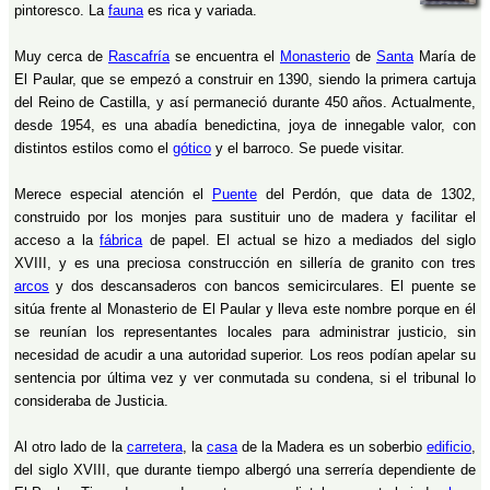
pintoresco. La
fauna
es rica y variada.
Muy cerca de
Rascafría
se encuentra el
Monasterio
de
Santa
María de
El Paular, que se empezó a construir en 1390, siendo la primera cartuja
del Reino de Castilla, y así permaneció durante 450 años. Actualmente,
desde 1954, es una abadía benedictina, joya de innegable valor, con
distintos estilos como el
gótico
y el barroco. Se puede visitar.
Merece especial atención el
Puente
del Perdón, que data de 1302,
construido por los monjes para sustituir uno de madera y facilitar el
acceso a la
fábrica
de papel. El actual se hizo a mediados del siglo
XVIII, y es una preciosa construcción en sillería de granito con tres
arcos
y dos descansaderos con bancos semicirculares. El puente se
sitúa frente al Monasterio de El Paular y lleva este nombre porque en él
se reunían los representantes locales para administrar justicio, sin
necesidad de acudir a una autoridad superior. Los reos podían apelar su
sentencia por última vez y ver conmutada su condena, si el tribunal lo
consideraba de Justicia.
Al otro lado de la
carretera
, la
casa
de la Madera es un soberbio
edificio
,
del siglo XVIII, que durante tiempo albergó una serrería dependiente de