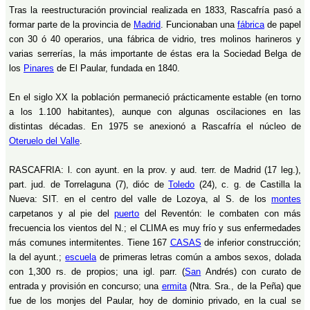
Tras la reestructuración provincial realizada en 1833, Rascafría pasó a
formar parte de la provincia de
Madrid
. Funcionaban una
fábrica
de papel
con 30 ó 40 operarios, una fábrica de vidrio, tres molinos harineros y
varias serrerías, la más importante de éstas era la Sociedad Belga de
los
Pinares
de El Paular, fundada en 1840.
En el siglo XX la población permaneció prácticamente estable (en torno
a los 1.100 habitantes), aunque con algunas oscilaciones en las
distintas décadas. En 1975 se anexionó a Rascafría el núcleo de
Oteruelo del Valle
.
RASCAFRIA: l. con ayunt. en la prov. y aud. terr. de Madrid (17 leg.),
part. jud. de Torrelaguna (7), dióc de
Toledo
(24), c. g. de Castilla la
Nueva: SIT. en el centro del valle de Lozoya, al S. de los
montes
carpetanos y al pie del
puerto
del Reventón: le combaten con más
frecuencia los vientos del N.; el CLIMA es muy frío y sus enfermedades
más comunes intermitentes. Tiene 167
CASAS
de inferior construcción;
la del ayunt.;
escuela
de primeras letras común a ambos sexos, dolada
con 1,300 rs. de propios; una igl. parr. (
San
Andrés) con curato de
entrada y provisión en concurso; una
ermita
(Ntra. Sra., de la Peña) que
fue de los monjes del Paular, hoy de dominio privado, en la cual se