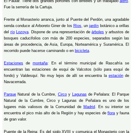
El Paular. Tiene dos grandes portones con dinteles y un trabajado
alero
.
Fue la serrería de la Cartuja.
Frente al Monasterio arranca, junto al Puente del Perdón, una agradable
senda conduce al Arboreto Giner de los
Ríos
, un
jardín
botánico a orillas
del
río
Lozoya
. Dispone de una representación de
árboles
y arbustos de
bosques caducifolios con más de 200 especies, separados según las
áreas de procedencia, de Asia, Europa, Norteamérica y Suramérica. El
recorrido puede hacerse caminando o en
bicicleta
.
Estaciones
de
montaña
: En el término municipal de Rascafría se
encuentran las estaciones de esquí de Valcotos (sólo para esquí de
fondo) y Valdesquí. No muy lejos de allí se encuentra la
estación
de
Navacerrada.
Parque
Natural de la Cumbre,
Circo
y
Lagunas
de Peñalara: El Parque
Natural de la Cumbre, Circo y Lagunas de Peñalara es uno de los
lugares más valiosos de la Comunidad de
Madrid
. En su interior se
encuentra el pico más alto de la Región y hay especies de
flora
y fauna
de gran valor.
Puente de la Reina: Es del siglo XVIII y comunica el Monasterio con la