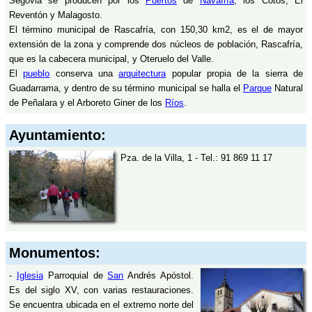
Segovia se producen por los
Puertos
de
Navafría
, los Cotos, El
Reventón y Malagosto.
El término municipal de Rascafría, con 150,30 km2, es el de mayor
extensión de la zona y comprende dos núcleos de población, Rascafría,
que es la cabecera municipal, y Oteruelo del Valle.
El
pueblo
conserva una
arquitectura
popular propia de la sierra de
Guadarrama, y dentro de su término municipal se halla el
Parque
Natural
de Peñalara y el Arboreto Giner de los
Ríos
.
Ayuntamiento:
Pza. de la Villa, 1 - Tel.: 91 869 11 17
Monumentos:
-
Iglesia
Parroquial de
San
Andrés Apóstol.
Es del siglo XV, con varias restauraciones.
Se encuentra ubicada en el extremo norte del