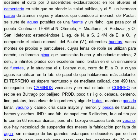
sostiene el culto por 3 sacerdotes exclaustrados; en los afueras el
cementerio
en sitio que no ofende la salud pública, y al S. un hermoso
paseo
de álamos negros y blancos que conduce al monast. del Paular:
se surte de
aguas
potables de una
fuente
y un riahc. que pasa por el
pueblo. Confina el TÉRM al N. Oteruelo; E. Miraflores; S. Pedrizas, y O.
San Ildefonso; estendiéndose 1 leg. de N. a S. 2 4/4 de E. a O., y
comprende el citado monast. del Paular (V.); diferentes
huertas
; varios
montes de propios y particulares, cuyas leñas de roble se utilizan para
carbón; un famoso
pinar
que suministra buena y abundante madera; 2
deh., é infinitos prados con excelente heno: brotan en él un sinnúmero
de
fuentes
, y le atraviesa el r. Lozoya que, corre de E. a O. y cuyas
aguas se utilizan en la fab. de papel de que hablaremos más adelante.
El TERRENO es áspero montuoso y de mediana calidad, con 490 fan.
de regadío: los
CAMINOS
vecinales y en mal estado: el
CORREO
se
recibe en Buitrago por balijero. PROD. poco t r i g o, cebada, centeno,
lino, patatas, toda clase de legumbres y algo de
frutas
; mantiene
ganado
lanar,
vacuno
y cabrío, cría caza mayor y menor, y
pesca
de truchas,
barbos y cachos, IND.: una fáb. de papel con 6 cilindros, la cual tira por
lo común 68 resmas diarias, pero el r. Lozoya escasea tanto en
verano
,
que hay necesidad de suspender dos meses la fabricación por falta de
agua
, sin embargo de los grandes estanques o depósitos que se han