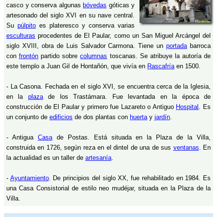
casco y conserva algunas
bóvedas
góticas y
artesonado del siglo XVI en su nave central.
Su
púlpito
es plateresco y conserva varias
esculturas
procedentes de El Paular, como un San Miguel Arcángel del
siglo XVIII, obra de Luis Salvador Carmona. Tiene un
portada
barroca
con
frontón
partido sobre
columnas
toscanas. Se atribuye la autoría de
este templo a Juan Gil de Hontañón, que vivía en
Rascafría
en 1500.
- La Casona. Fechada en el siglo XVI, se encuentra cerca de la Iglesia,
en la
plaza
de los Trastámara. Fue levantada en la época de
construcción de El Paular y primero fue Lazareto o Antiguo
Hospital
. Es
un conjunto de
edificios
de dos plantas con
huerta
y
jardín
.
- Antigua
Casa
de Postas. Está situada en la Plaza de la Villa,
construida en 1726, según reza en el dintel de una de sus
ventanas
. En
la actualidad es un taller de
artesanía
.
-
Ayuntamiento
. De principios del siglo XX, fue rehabilitado en 1984. Es
una Casa Consistorial de estilo neo mudéjar, situada en la Plaza de la
Villa.