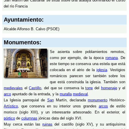
San Martín del Castañar se sitúa sobre una atalaya dominando el curso
del río Francia
Ayuntamiento:
Alcalde Alfonso B. Calvo (PSOE)
Monumentos:
Se asienta sobre poblamientos remotos,
como por ejemplo, de la época
romana
. De
este tiempo se conserva una estela que está
colocada en el atrio de la
iglesia
. Vestigios
románicos parecen ser también sobre los
que está construida la iglesia. También son
medievales
el
Castillo
, del que se conserva la
torre
del
homenaje
y el
arco
apuntado de la entrada, y la
muralla
medieval
.
La Iglesia parroquial de
San
Martín, declarada
monumento
Histórico-
Artístico
, que conserva en su interior unos grandes
arcos
de estilo
morisco (siglo XIII), y un interesante artesonado. En el exterior, el
pórtico
de
columnas
jónicas data del siglo XVI.
Muy cerca están las
ruinas
del castillo (siglo XV), y su antiquísima