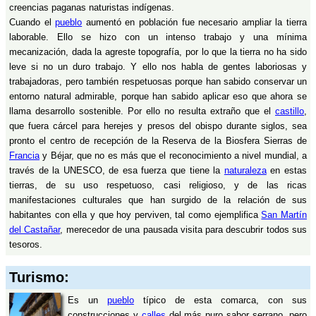
creencias paganas naturistas indígenas.
Cuando el
pueblo
aumentó en población fue necesario ampliar la tierra
laborable. Ello se hizo con un intenso trabajo y una mínima
mecanización, dada la agreste topografía, por lo que la tierra no ha sido
leve si no un duro trabajo. Y ello nos habla de gentes laboriosas y
trabajadoras, pero también respetuosas porque han sabido conservar un
entorno natural admirable, porque han sabido aplicar eso que ahora se
llama desarrollo sostenible. Por ello no resulta extraño que el
castillo
,
que fuera cárcel para herejes y presos del obispo durante siglos, sea
pronto el centro de recepción de la Reserva de la Biosfera Sierras de
Francia
y Béjar, que no es más que el reconocimiento a nivel mundial, a
través de la UNESCO, de esa fuerza que tiene la
naturaleza
en estas
tierras, de su uso respetuoso, casi religioso, y de las ricas
manifestaciones culturales que han surgido de la relación de sus
habitantes con ella y que hoy perviven, tal como ejemplifica
San Martín
del Castañar
, merecedor de una pausada visita para descubrir todos sus
tesoros.
Turismo:
Es un
pueblo
típico de esta comarca, con sus
construcciones y
calles
del más puro sabor serrano, pero