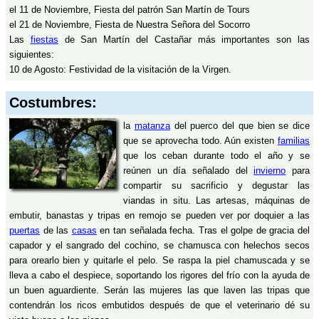
el 11 de Noviembre, Fiesta del patrón San Martín de Tours
el 21 de Noviembre, Fiesta de Nuestra Señora del Socorro
Las
fiestas
de San Martín del Castañar más importantes son las
siguientes:
10 de Agosto: Festividad de la visitación de la Virgen.
Costumbres:
la
matanza
del puerco del que bien se dice
que se aprovecha todo. Aún existen
familias
que los ceban durante todo el año y se
reúnen un día señalado del
invierno
para
compartir su sacrificio y degustar las
viandas in situ. Las artesas, máquinas de
embutir, banastas y tripas en remojo se pueden ver por doquier a las
puertas
de las
casas
en tan señalada fecha. Tras el golpe de gracia del
capador y el sangrado del cochino, se chamusca con helechos secos
para orearlo bien y quitarle el pelo. Se raspa la piel chamuscada y se
lleva a cabo el despiece, soportando los rigores del frío con la ayuda de
un buen aguardiente. Serán las mujeres las que laven las tripas que
contendrán los ricos embutidos después de que el veterinario dé su