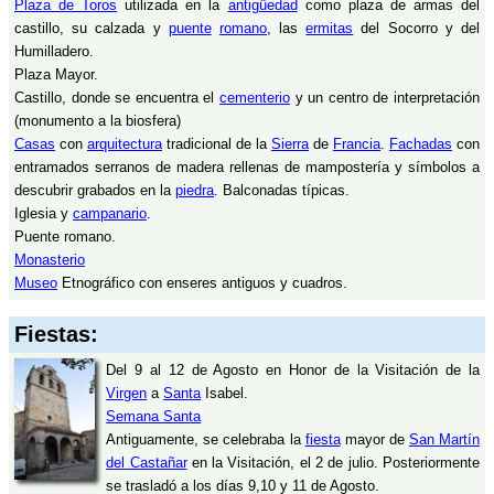
Plaza de Toros
utilizada en la
antigüedad
como plaza de armas del
castillo, su calzada y
puente
romano
, las
ermitas
del Socorro y del
Humilladero.
Plaza Mayor.
Castillo, donde se encuentra el
cementerio
y un centro de interpretación
(monumento a la biosfera)
Casas
con
arquitectura
tradicional de la
Sierra
de
Francia
.
Fachadas
con
entramados serranos de madera rellenas de mampostería y símbolos a
descubrir grabados en la
piedra
. Balconadas típicas.
Iglesia y
campanario
.
Puente romano.
Monasterio
Museo
Etnográfico con enseres antiguos y cuadros.
Fiestas:
Del 9 al 12 de Agosto en Honor de la Visitación de la
Virgen
a
Santa
Isabel.
Semana Santa
Antiguamente, se celebraba la
fiesta
mayor de
San Martín
del Castañar
en la Visitación, el 2 de julio. Posteriormente
se trasladó a los días 9,10 y 11 de Agosto.