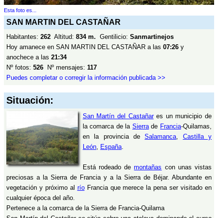
Esta foto es...
SAN MARTIN DEL CASTAÑAR
Habitantes:
262
Altitud:
834 m.
Gentilicio:
Sanmartinejos
Hoy amanece en SAN MARTIN DEL CASTAÑAR a las
07:26
y
anochece a las
21:34
Nº fotos:
526
Nº mensajes:
117
Puedes completar o corregir la información publicada >>
Situación:
San Martín del Castañar
es un municipio de
la comarca de la
Sierra
de
Francia
-Quilamas,
en la provincia de
Salamanca
,
Castilla y
León
,
España
.
Está rodeado de
montañas
con unas vistas
preciosas a la Sierra de Francia y a la Sierra de Béjar. Abundante en
vegetación y próximo al
río
Francia que merece la pena ser visitado en
cualquier época del año.
Pertenece a la comarca de la Sierra de Francia-Quilama