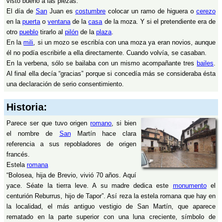
visto bueno a las piezas.
El día de
San
Juan es
costumbre
colocar un ramo de higuera o
cerezo
en la
puerta
o
ventana
de la
casa
de la moza. Y si el pretendiente era de
otro
pueblo
tirarlo al
pilón
de la
plaza
.
En la
mili
, si un mozo se escribía con una moza ya eran novios, aunque
él no podía escribirle a ella directamente. Cuando volvía, se casaban.
En la verbena, sólo se bailaba con un mismo acompañante tres
bailes
.
Al final ella decía “gracias” porque si concedía más se consideraba ésta
una declaración de serio consentimiento.
Historia:
Parece ser que tuvo origen
romano
, si bien
el nombre de
San
Martín hace clara
referencia a sus repobladores de origen
francés.
Estela
romana
“Bolosea, hija de Brevio, vivió 70 años. Aquí
yace. Séate la tierra leve. A su madre dedica este
monumento
el
centurión Reburrus, hijo de Tapor”. Así reza la estela romana que hay en
la localidad, el más antiguo vestigio de San Martín, que aparece
rematado en la parte superior con una luna creciente, símbolo de