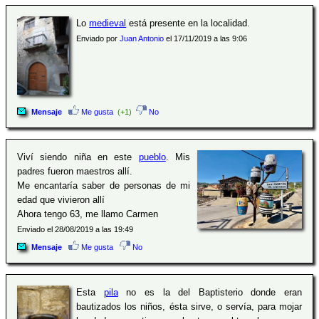
Lo
medieval
está presente en la localidad.
Enviado por
Juan Antonio
el 17/11/2019 a las 9:06
Mensaje
Me gusta
(+1)
No
Viví siendo niña en este
pueblo
. Mis
padres fueron maestros allí.
Me encantaría saber de personas de mi
edad que vivieron allí
Ahora tengo 63, me llamo Carmen
Enviado el 28/08/2019 a las 19:49
Mensaje
Me gusta
No
Esta
pila
no es la del Baptisterio donde eran
bautizados los niños, ésta sirve, o servía, para mojar