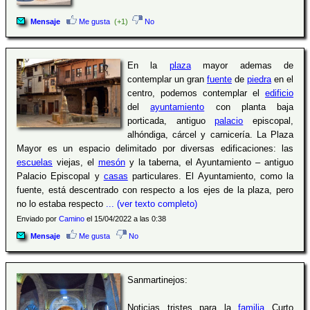
Mensaje
Me gusta
(+1)
No
En la
plaza
mayor ademas de
contemplar un gran
fuente
de
piedra
en el
centro, podemos contemplar el
edificio
del
ayuntamiento
con planta baja
porticada, antiguo
palacio
episcopal,
alhóndiga, cárcel y carnicería. La Plaza
Mayor es un espacio delimitado por diversas edificaciones: las
escuelas
viejas, el
mesón
y la taberna, el Ayuntamiento – antiguo
Palacio Episcopal y
casas
particulares. El Ayuntamiento, como la
fuente, está descentrado con respecto a los ejes de la plaza, pero
no lo estaba respecto
... (ver texto completo)
Enviado por
Camino
el 15/04/2022 a las 0:38
Mensaje
Me gusta
No
Sanmartinejos:
Noticias tristes para la
familia
Curto