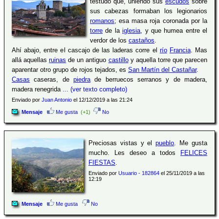
testudo que, uniendo sus
escudos
sobre
sus cabezas formaban los legionarios
romanos
; esa masa roja coronada por la
torre
de la
iglesia
, y que humea entre el
verdor de los
castaños
.
Ahí abajo, entre el cascajo de las laderas corre el
río
Francia
. Mas
allá aquellas
ruinas
de un antiguo
castillo
y aquella torre que parecen
aparentar otro grupo de rojos tejados, es
San Martín del Castañar
.
Casas
caseras, de
piedra
de berruecos serranos y de madera,
madera renegrida
... (ver texto completo)
Enviado por
Juan Antonio
el 12/12/2019 a las 21:24
Mensaje
Me gusta
(+1)
No
Preciosas vistas y el
pueblo
. Me gusta
mucho. Les deseo a todos
FELICES
FIESTAS
.
Enviado por
Usuario - 182864
el 25/11/2019 a las
12:19
Mensaje
Me gusta
No