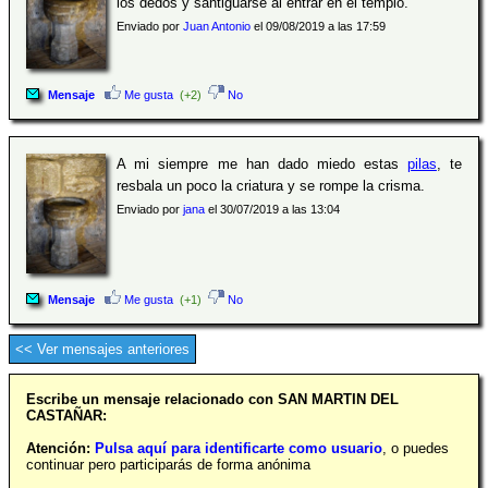
los dedos y santiguarse al entrar en el templo.
Enviado por
Juan Antonio
el 09/08/2019 a las 17:59
Mensaje
Me gusta
(+2)
No
A mi siempre me han dado miedo estas
pilas
, te
resbala un poco la criatura y se rompe la crisma.
Enviado por
jana
el 30/07/2019 a las 13:04
Mensaje
Me gusta
(+1)
No
<< Ver mensajes anteriores
Escribe un mensaje relacionado con SAN MARTIN DEL
CASTAÑAR:
Atención:
Pulsa aquí para identificarte como usuario
, o puedes
continuar pero participarás de forma anónima