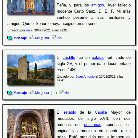
Peña, y para los
amigos
. Ayer falleció
Inocente Curto Sanz. D. E. P. Mi más
sentido pésame a sus familiares y
amigos. Que el Señor lo haya acogido en su seno.
Enviado por
eu
el 30/03/2021 a las 11:01
Mensaje
Me gusta
No
El
castillo
fue un
palacio
fortificado de
siglo XV, y el primer dato documentado
es de 1480.
Enviado por
Juan Antonio
el 23/01/2021 a las
14:41
Mensaje
Me gusta
(+1)
No
El
retablo
de la
Capilla
Mayor, de
mediados del siglo XVII, con dos
órdenes de
columnas
corintias, es
original y armonioso en cuanto a su
traza. Está presidido por la imagen de