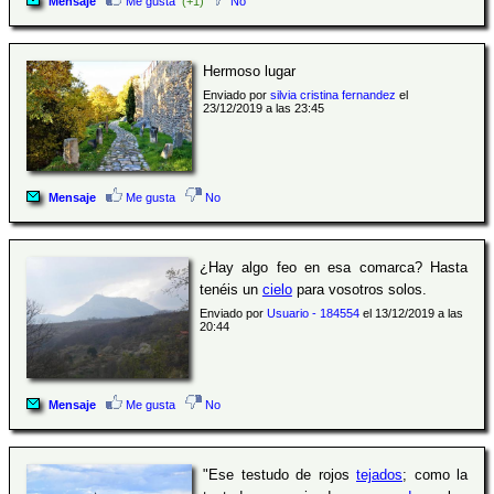
Mensaje
Me gusta
(+1)
No
Hermoso lugar
Enviado por
silvia cristina fernandez
el
23/12/2019 a las 23:45
Mensaje
Me gusta
No
¿Hay algo feo en esa comarca? Hasta
tenéis un
cielo
para vosotros solos.
Enviado por
Usuario - 184554
el 13/12/2019 a las
20:44
Mensaje
Me gusta
No
"Ese testudo de rojos
tejados
; como la