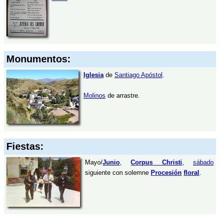
Monumentos:
Iglesia
de
Santiago Apóstol
.
Molinos
de arrastre.
Fiestas:
Mayo/
Junio
,
Corpus Christi
,
sábado
siguiente con solemne
Procesión
floral
.