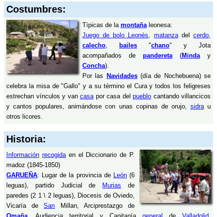
Costumbres:
Típicas de la
montaña
leonesa:
Juego de bolo Leonés
,
matanza
del
cerdo
,
calecho
,
bailes
"
chano
" y Jota
acompañados de
pandereta
(
Minda
y
Concha
).
Por las
Navidades
(día de Nochebuena) se
celebra la misa de "Gallo" y a su término el Cura y todos los feligreses
estrechan vínculos y van
casa
por casa del
pueblo
cantando villancicos
y cantos populares, animándose con unas copinas de orujo,
sidra
u
otros licores.
Historia:
Información
recogida
en el Diccionario de P.
madoz (1845-1850)
GARUEÑA
: Lugar de la provincia de
León
(6
leguas), partido Judicial de
Murias
de
paredes (2 1 \ 2 leguas), Diocesis de Oviedo,
Vicaría de
San
Millan, Arciprestazgo de
Omaña
, Audiencia territorial y Capitanía
general
de
Valladolid
,