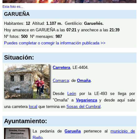
Esta foto es...
GARUEÑA
Habitantes:
12
Altitud:
1.107 m.
Gentilicio:
Garueñés.
Hoy amanece en GARUEÑA a las
07:21
y anochece a las
21:39
Nº fotos:
500
Nº mensajes:
987
Puedes completar o corregir la información publicada >>
Situación:
Carretera
, LE-4404.
Comarca
: de
Omaña
.
Desde
León
por la LE-493 se llega por
"Omaña" a
Vegarienza
y desde aquí sale
una carretera
local
que termina en
Sosas del Cumbral
.
Ayuntamiento:
La pedanía de
Garueña
pertenece al
municipio de
Riello
.