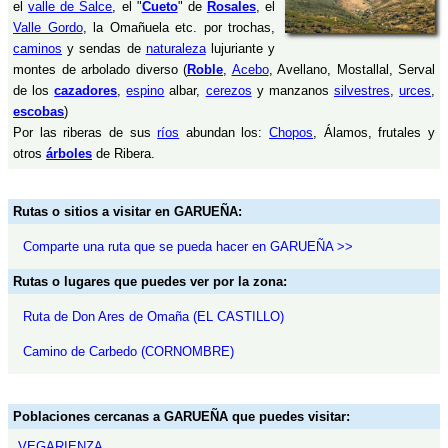
el
valle de Salce
, el "
Cueto
" de
Rosales
, el
Valle Gordo
, la Omañuela etc. por trochas,
caminos
y sendas de
naturaleza
lujuriante y
montes de arbolado diverso (
Roble
,
Acebo
, Avellano, Mostallal, Serval
de los
cazadores
,
espino
albar,
cerezos
y manzanos
silvestres
,
urces
,
escobas
)
Por las riberas de sus
ríos
abundan los:
Chopos
, Álamos, frutales y
otros
árboles
de Ribera.
Rutas o sitios a visitar en GARUEÑA:
Comparte una ruta que se pueda hacer en GARUEÑA >>
Rutas o lugares que puedes ver por la zona:
Ruta de Don Ares de Omaña (EL CASTILLO)
Camino de Carbedo (CORNOMBRE)
Poblaciones cercanas a GARUEÑA que puedes visitar:
VEGARIENZA