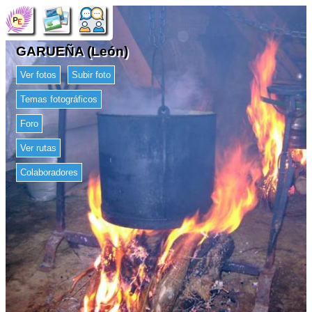
GARUEÑA (León)
Ver fotos
Subir foto
Temas fotográficos
Foro
Ver rutas
Colaboradores