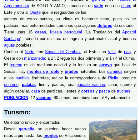
Ayuntamiento
de SOTO Y AMIO, situado en un
valle
con una
altura
al
Este y otra al
Oeste
que le resguardan de los
vientos de estos puntos; su clima es bastante sano, pues no se
padecen mas enfermedades comunes que algunos
dolores
de costado.
Tiene unas 16
casas
,
Iglesia parroquial
"La Traslación del
Apostol
Santiago
", servida por un cura de ingreso y patronato laical y buenas
aguas
potables.
Confina al
Norte
con
Sosas del Cumbral
; al Este con
Villa
de
pan
; y
Oeste con
manzaneda
; a 1 \ 2 legua los dos primeros y a 1 \ 4 el último.
El
terreno
es de mediana calidad y lo fertiliza un
arroyo
que baja de
Sosas. Hay
montes de roble
y
prados
naturales. Los
caminos
dirigen
a los
pueblos
limítrofes; recibe la correspondencia de
Riello
. produce
centeno
,
patatas
, lino y pastos; cria
ganado vacuno
, lanar, cabrío y
algún caballar,
caza
de perdices, liebres y
corzos
y
pesca
de
truchas
.
POBLACION
: 12
vecinos
, 80 almas, contribuye con el Ayuntamiento
Turismo:
Un entorno unico y encantador.
Desde
garueña
se pueden hacer varias
rutas a pie hasta: los
montes
de Villabandín,