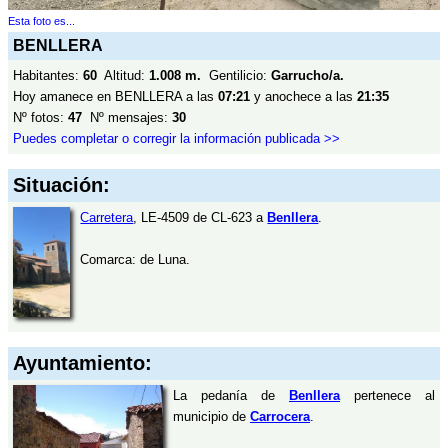
Esta foto es...
BENLLERA
Habitantes:
60
Altitud:
1.008 m.
Gentilicio:
Garrucho/a.
Hoy amanece en BENLLERA a las
07:21
y anochece a las
21:35
Nº fotos:
47
Nº mensajes:
30
Puedes completar o corregir la información publicada >>
Situación:
Carretera
, LE-4509 de CL-623 a
Benllera
.
Comarca: de Luna.
Ayuntamiento:
La pedanía de
Benllera
pertenece al
municipio de
Carrocera
.