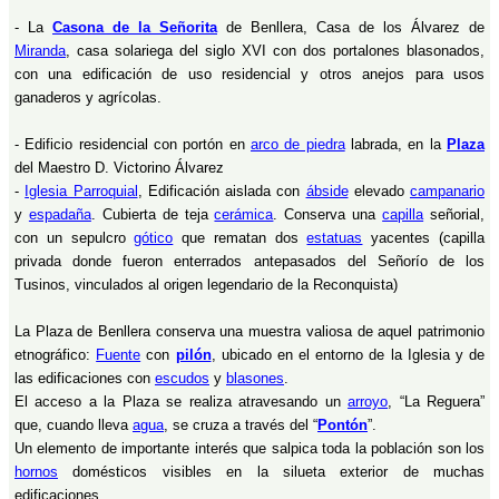
- La
Casona de la Señorita
de Benllera, Casa de los Álvarez de
Miranda
, casa solariega del siglo XVI con dos portalones blasonados,
con una edificación de uso residencial y otros anejos para usos
ganaderos y agrícolas.
- Edificio residencial con portón en
arco de piedra
labrada, en la
Plaza
del Maestro D. Victorino Álvarez
-
Iglesia Parroquial
, Edificación aislada con
ábside
elevado
campanario
y
espadaña
. Cubierta de teja
cerámica
. Conserva una
capilla
señorial,
con un sepulcro
gótico
que rematan dos
estatuas
yacentes (capilla
privada donde fueron enterrados antepasados del Señorío de los
Tusinos, vinculados al origen legendario de la Reconquista)
La Plaza de Benllera conserva una muestra valiosa de aquel patrimonio
etnográfico:
Fuente
con
pilón
, ubicado en el entorno de la Iglesia y de
las edificaciones con
escudos
y
blasones
.
El acceso a la Plaza se realiza atravesando un
arroyo
, “La Reguera”
que, cuando lleva
agua
, se cruza a través del “
Pontón
”.
Un elemento de importante interés que salpica toda la población son los
hornos
domésticos visibles en la silueta exterior de muchas
edificaciones.