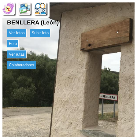
BENLLERA (León)
Ver fotos
Subir foto
Foro
Ver rutas
Colaboradores