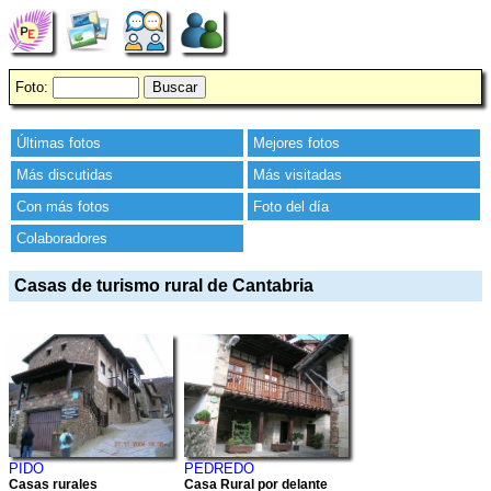
Foto:
Últimas fotos
Mejores fotos
Más discutidas
Más visitadas
Con más fotos
Foto del día
Colaboradores
Casas de turismo rural de Cantabria
PEDREDO
PIDO
Casa Rural por delante
Casas rurales