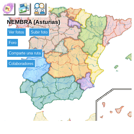
NEMBRA (Asturias)
Ver fotos
Subir foto
Foro
Comparte una ruta
Colaboradores