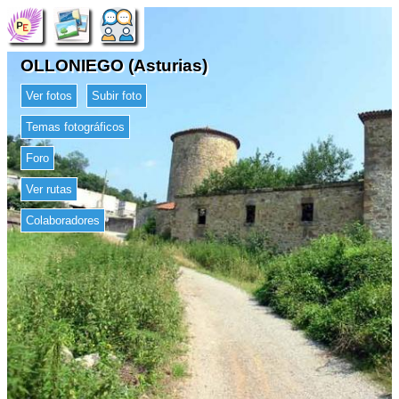
OLLONIEGO (Asturias)
Ver fotos
Subir foto
Temas fotográficos
Foro
Ver rutas
Colaboradores