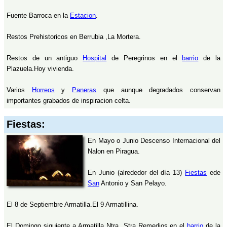
Fuente Barroca en la
Estacion
.
Restos Prehistoricos en Berrubia ,La Mortera.
Restos de un antiguo
Hospital
de Peregrinos en el
barrio
de la
Plazuela.Hoy vivienda.
Varios
Horreos
y
Paneras
que aunque degradados conservan
importantes grabados de inspiracion celta.
Fiestas:
En Mayo o Junio Descenso Internacional del
Nalon en Piragua.
En Junio (alrededor del día 13)
Fiestas
ede
San
Antonio y San Pelayo.
El 8 de Septiembre Armatilla.El 9 Armatillina.
El Domingo siguiente a Armatilla Ntra. Stra Remedios,en el
barrio
de la