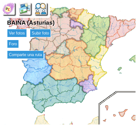
BAIÑA (Asturias)
Ver fotos
Subir foto
Foro
Comparte una ruta