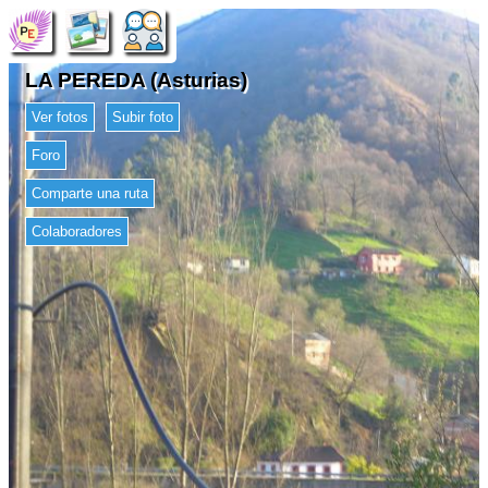
LA PEREDA (Asturias)
Ver fotos
Subir foto
Foro
Comparte una ruta
Colaboradores