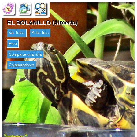
EL SOLANILLO (Almería)
Ver fotos
Subir foto
Foro
Comparte una ruta
Colaboradores