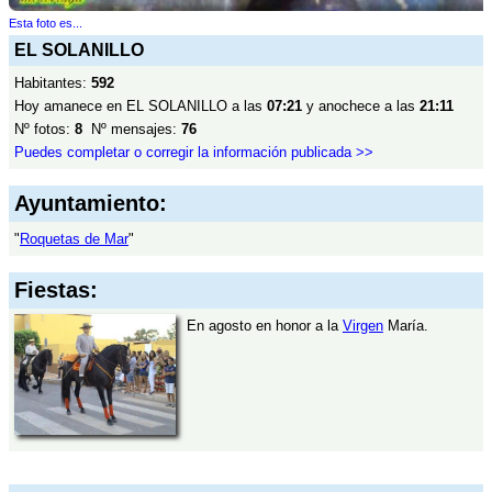
Esta foto es...
EL SOLANILLO
Habitantes:
592
Hoy amanece en EL SOLANILLO a las
07:21
y anochece a las
21:11
Nº fotos:
8
Nº mensajes:
76
Puedes completar o corregir la información publicada >>
Ayuntamiento:
"
Roquetas de Mar
"
Fiestas:
En agosto en honor a la
Virgen
María.