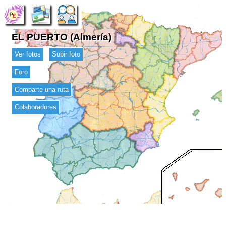
EL PUERTO (Almería)
Ver fotos
Subir foto
Foro
Comparte una ruta
Colaboradores