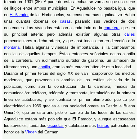
tomado en 1931 (36). A partir de estas fechas se van a seguir una serie
de litigios entre ambos municipios. En Aguadulce no pasaba igual que
en
El Parador
de las Hortichuelas, su censo era más significativo. Había
unas cuantas docenas de
casas
, pasando sus vecinos de dos
centenares. Las viviendas estaban a cada lado de la
carretera
que era
su principal arteria; pero además existían algunas otras
calles
perpendiculares a dicha arteria, y que casi todas eran en dirección a la
montaña
. Había algunas viviendas de importancia, si la comparamos
con las de aquellos tiempos. Éstas entonces señoriales casas a orilla
de la carretera, un rudimentario surtidor de gasolina, un almacén de
ultramarinos y una
capilla
, eran lo más característico de esta localidad.
Durante el primer tercio del siglo XX se van incorporando los medios
modernos, que provocan un cambio de los estilos de vida de la
población, como son la construcción de la carretera, medios de
comunicación: teléfono, telégrafo y transporte, instalación de la primera
línea de autobuses, y se contrata el primer alumbrado público por
electricidad en 1936 gracias a una sociedad obrera <<Desde la Buena
Unión>>, que en este año pide el cambio de las luces de las calles.
Aguadulce estaba más poblado que El Parador, y aunque escaseaban
los servicios, tenía dos
escuelas
y celebraban sus
fiestas
patronales en
honor de la
Virgen
del Carmen.