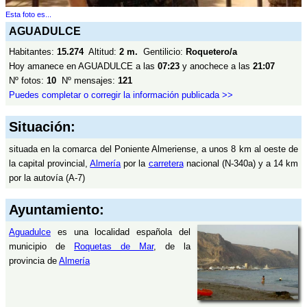
Esta foto es...
AGUADULCE
Habitantes:
15.274
Altitud:
2 m.
Gentilicio:
Roquetero/a
Hoy amanece en AGUADULCE a las
07:23
y anochece a las
21:07
Nº fotos:
10
Nº mensajes:
121
Puedes completar o corregir la información publicada >>
Situación:
situada en la comarca del Poniente Almeriense, a unos 8 km al oeste de
la capital provincial,
Almería
por la
carretera
nacional (N-340a) y a 14 km
por la autovía (A-7)
Ayuntamiento:
Aguadulce
es una localidad española del
municipio de
Roquetas de Mar
, de la
provincia de
Almería