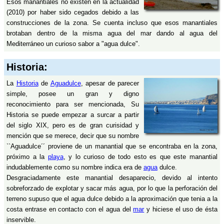
Esos manantiales no existen en la actualidad
(2010) por haber sido cegados debido a las
construcciones de la zona. Se cuenta incluso que esos manantiales
brotaban dentro de la misma agua del mar dando al agua del
Mediterráneo un curioso sabor a "agua dulce".
Historia:
La
Historia
de
Aguadulce
, apesar de parecer
simple, posee un gran y digno
reconocimiento para ser mencionada, Su
Historia se puede empezar a surcar a partir
del siglo XIX, pero es de gran curisidad y
mención que se merece, decir que su nombre
``Aguadulce´´ proviene de un manantial que se encontraba en la zona,
próximo a la
playa
, y lo curioso de todo esto es que este manantial
indudablemente como su nombre indica era de
agua
dulce.
Desgraciadamente este manantial desaparecio, devido al intento
sobreforzado de explotar y sacar más agua, por lo que la perforación del
terreno supuso que el agua dulce debido a la aproximación que tenia a la
costa entrase en contacto con el agua del
mar
y hiciese el uso de ésta
inservible.