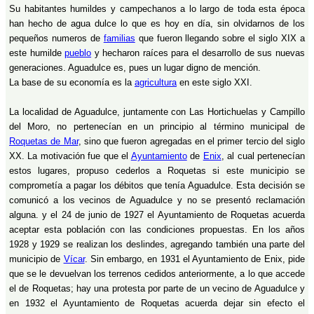
Su habitantes humildes y campechanos a lo largo de toda esta época
han hecho de agua dulce lo que es hoy en día, sin olvidarnos de los
pequeños numeros de
familias
que fueron llegando sobre el siglo XIX a
este humilde
pueblo
y hecharon raíces para el desarrollo de sus nuevas
generaciones. Aguadulce es, pues un lugar digno de mención.
La base de su economía es la
agricultura
en este siglo XXI.
La localidad de Aguadulce, juntamente con Las Hortichuelas y Campillo
del Moro, no pertenecían en un principio al término municipal de
Roquetas de Mar
, sino que fueron agregadas en el primer tercio del siglo
XX. La motivación fue que el
Ayuntamiento
de
Enix
, al cual pertenecían
estos lugares, propuso cederlos a Roquetas si este municipio se
comprometía a pagar los débitos que tenía Aguadulce. Esta decisión se
comunicó a los vecinos de Aguadulce y no se presentó reclamación
alguna. y el 24 de junio de 1927 el Ayuntamiento de Roquetas acuerda
aceptar esta población con las condiciones propuestas. En los años
1928 y 1929 se realizan los deslindes, agregando también una parte del
municipio de
Vícar
. Sin embargo, en 1931 el Ayuntamiento de Enix, pide
que se le devuelvan los terrenos cedidos anteriormente, a lo que accede
el de Roquetas; hay una protesta por parte de un vecino de Aguadulce y
en 1932 el Ayuntamiento de Roquetas acuerda dejar sin efecto el