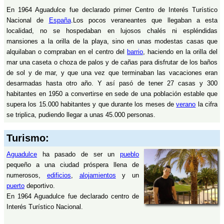
En 1964 Aguadulce fue declarado primer Centro de Interés Turístico
Nacional de
España
.Los pocos veraneantes que llegaban a esta
localidad, no se hospedaban en lujosos chalés ni espléndidas
mansiones a la orilla de la playa, sino en unas modestas casas que
alquilaban o compraban en el centro del
barrio
, haciendo en la orilla del
mar una caseta o choza de palos y de cañas para disfrutar de los baños
de sol y de mar, y que una vez que terminaban las vacaciones eran
desarmadas hasta otro año. Y así pasó de tener 27 casas y 300
habitantes en 1950 a convertirse en sede de una población estable que
supera los 15.000 habitantes y que durante los meses de
verano
la cifra
se triplica, pudiendo llegar a unas 45.000 personas.
Turismo:
Aguadulce
ha pasado de ser un
pueblo
pequeño a una ciudad próspera llena de
numerosos,
edificios
,
alojamientos
y un
puerto
deportivo.
En 1964 Aguadulce fue declarado centro de
Interés Turístico Nacional.