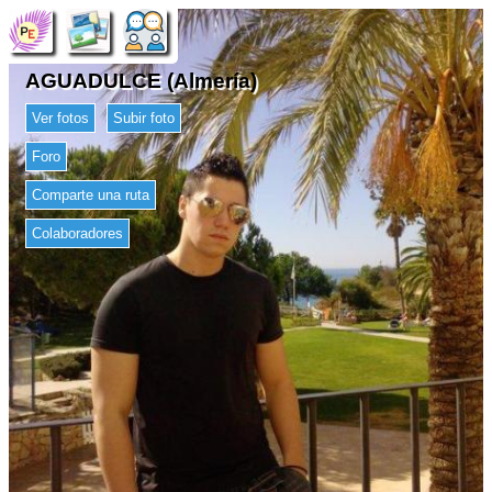
AGUADULCE (Almería)
Ver fotos
Subir foto
Foro
Comparte una ruta
Colaboradores