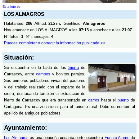
Esta foto es...
LOS ALMAGROS
Habitantes:
206
Altitud:
215 m.
Gentilicio:
Almagreros
Hoy amanece en LOS ALMAGROS a las
07:13
y anochece a las
21:07
Nº fotos:
1
Nº mensajes:
4
Puedes completar o corregir la información publicada >>
Situación:
Se encuentra en la falda de las
Sierra
de
Carrascoy, entre
campos
y bonitos parajes.
Sus primeros pobladores vivian del pastoreo
y del trabajo realizado con el esparto de la
sierra, destacando también la extracción de
hierro de Carrascoy que era transportado en
carros
hasta el
puerto
de
Cartagena. Es una zona ideal para el turismo rural. Debe su nombre al
apellido de antiguos pobladores.
Ayuntamiento:
Los Almagros
es una pequeña pedanía perteneciente a
Fuente Alamo
de