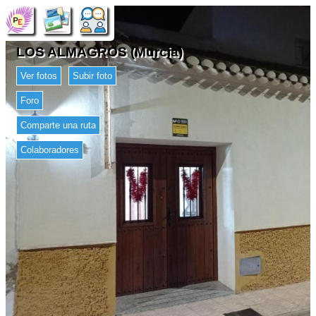
LOS ALMAGROS (Murcia)
Ver fotos
Subir foto
Foro
Comparte una ruta
Colaboradores