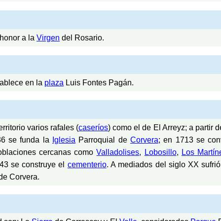
 honor a la
Virgen
del Rosario.
tablece en la
plaza
Luis Fontes Pagán.
itorio varios rafales (
caseríos
) como el de El Arreyz; a partir
36 se funda la
Iglesia
Parroquial de
Corvera
; en 1713 se con
poblaciones cercanas como
Valladolises
,
Lobosillo
,
Los Martín
43 se construye el
cementerio
. A mediados del siglo XX sufr
 de Corvera.