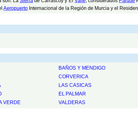
d son: La
Sierra
de Carrascoy y El
Valle
, considerados
Parque
R
el
Aeropuerto
Internacional de la Región de Murcia y el Residen
BAÑOS Y MENDIGO
CORVERICA
A
LAS CASICAS
O
EL PALMAR
A VERDE
VALDERAS