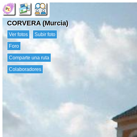
CORVERA (Murcia)
Ver fotos
Subir foto
Foro
Comparte una ruta
Colaboradores