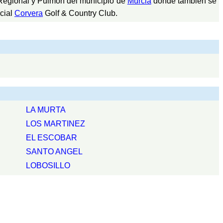
egional y Pulmón del municipio de
Murcia
donde tambien se
cial
Corvera
Golf & Country Club.
LA MURTA
LOS MARTINEZ
EL ESCOBAR
SANTO ANGEL
LOBOSILLO