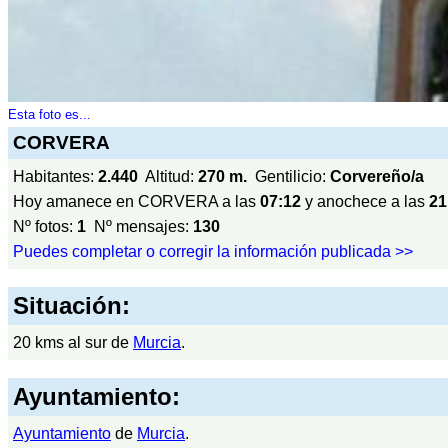
Esta foto es...
CORVERA
Habitantes:
2.440
Altitud:
270 m.
Gentilicio:
Corvereño/a
Hoy amanece en CORVERA a las
07:12
y anochece a las
21
Nº fotos:
1
Nº mensajes:
130
Puedes completar o corregir la información publicada >>
Situación:
20 kms al sur de
Murcia
.
Ayuntamiento:
Ayuntamiento
de
Murcia
.