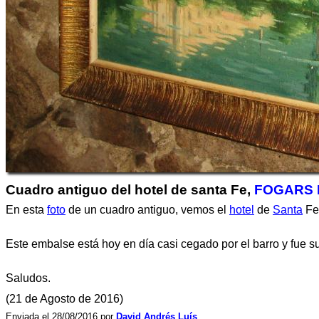
Cuadro antiguo del hotel de santa Fe,
FOGARS 
En esta
foto
de un cuadro antiguo, vemos el
hotel
de
Santa
Fe 
Este embalse está hoy en día casi cegado por el barro y fue su
Saludos.
(21 de Agosto de 2016)
Enviada el 28/08/2016 por
David Andrés Luís