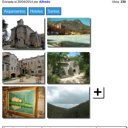
Enviada el 20/04/2014 por
Alfredo
Vista:
230
Alojamientos
Hoteles
Santos