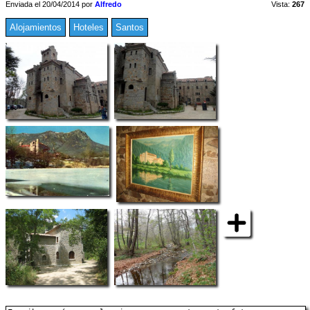
Enviada el 20/04/2014 por
Alfredo
Vista:
267
Alojamientos
Hoteles
Santos