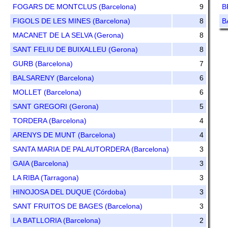
FOGARS DE MONTCLUS (Barcelona)
9
B
FIGOLS DE LES MINES (Barcelona)
8
B
MACANET DE LA SELVA (Gerona)
8
SANT FELIU DE BUIXALLEU (Gerona)
8
GURB (Barcelona)
7
BALSARENY (Barcelona)
6
MOLLET (Barcelona)
6
SANT GREGORI (Gerona)
5
TORDERA (Barcelona)
4
ARENYS DE MUNT (Barcelona)
4
SANTA MARIA DE PALAUTORDERA (Barcelona)
3
GAIA (Barcelona)
3
LA RIBA (Tarragona)
3
HINOJOSA DEL DUQUE (Córdoba)
3
SANT FRUITOS DE BAGES (Barcelona)
3
LA BATLLORIA (Barcelona)
2