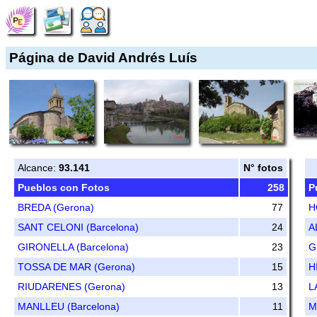
Página de David Andrés Luís
Alcance:
93.141
N° fotos
Pueblos con Fotos
258
P
BREDA (Gerona)
77
H
SANT CELONI (Barcelona)
24
A
GIRONELLA (Barcelona)
23
G
TOSSA DE MAR (Gerona)
15
H
RIUDARENES (Gerona)
13
L
MANLLEU (Barcelona)
11
M