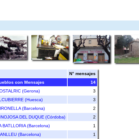
N° mensajes
ueblos con Mensajes
14
OSTALRIC (Gerona)
3
LCUBIERRE (Huesca)
3
IRONELLA (Barcelona)
2
INOJOSA DEL DUQUE (Córdoba)
2
A BATLLORIA (Barcelona)
1
ANLLEU (Barcelona)
1