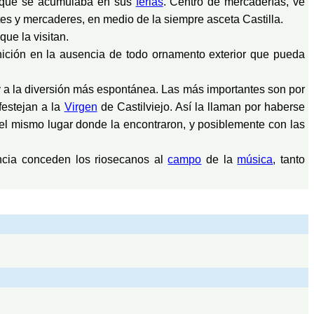
a que se acumulaba en sus
ferias
. Centro de mercaderías, ve
es y mercaderes, en medio de la siempre asceta Castilla.
que la visitan.
nición en la ausencia de todo ornamento exterior que pueda
y a la diversión más espontánea. Las más importantes son por
festejan a la
Virgen
de Castilviejo. Así la llaman por haberse
n el mismo lugar donde la encontraron, y posiblemente con las
tancia conceden los riosecanos al
campo
de la
música
, tanto