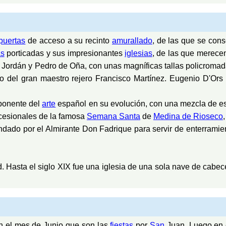
puertas
de acceso a su recinto
amurallado
, de las que se cons
as
porticadas y sus impresionantes
iglesias
, de las que merece
Jordán y Pedro de Oña, con unas magníficas tallas policromad
o del gran maestro rejero Francisco Martínez. Eugenio D'Ors l
xponente del
arte
español en su evolución, con una mezcla de es
ocesionales de la famosa
Semana Santa
de
Medina de Rioseco
ndado por el Almirante Don Fadrique para servir de enterramient
. Hasta el siglo XIX fue una iglesia de una sola nave de cabece
n el mes de Junio que son las
fiestas
por
San
Juan, Luego en 