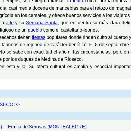
 tiempos, se le llegó a llamar "la
India
chica" por la riquez
edia, casi media docena de mancebías para el retozo de magnat
rícola en los cereales, y ofrece buenos servicios a los viajeros 
 su
arte
y su
Semana Santa
, que encuentra su más clara defi
eligioso de un
pueblo
como el castellano-leonés.
iosecanos tienen
fiestas
populares donde rinden culto al cuerpo 
 taurinos de rejoneo de carácter benéfico. El 8 de septiembre 
 No se sabe con exactitud el año ni las circunstancias, pero e
te por los duques de Medina de Rioseco.
en esta villa. Su oferta cultural es amplia y especial impor
IOSECO >>
)
Ermita de Serosas (MONTEALEGRE)