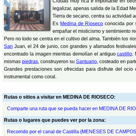
Ciudad muy rica e importante en otros
legalizar, apenas salida de la Edad M
Tierra de secano, centra su actividad ag
Es
Medina de Rioseco
conocida por
empañar el misticismo y sentimiento r
Pero no todo se centra en el cultivo del alma. También los r
San
Juan, el 24 de junio, con grandes y afamados festivales
encontrado la imagen mientras demolían el antiguo
castillo
.
mismas
piedras
, construyeron su
Santuario
, costeado en par
Grandes prestaciones son ofrecidas para disfrute del ocio 
instrumental como coral.
Rutas o sitios a visitar en MEDINA DE RIOSECO:
Comparte una ruta que se pueda hacer en MEDINA DE R
Rutas o lugares que puedes ver por la zona:
Recorrido por el canal de Castilla (MENESES DE CAMPOS