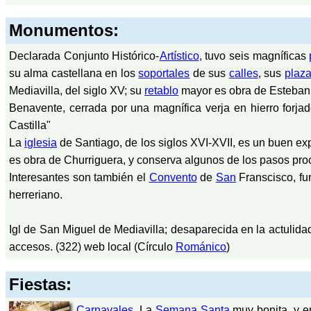
Monumentos:
Declarada Conjunto Histórico-
Artístico
, tuvo seis magníficas
su alma castellana en los
soportales
de sus
calles
, sus
plaz
Mediavilla, del siglo XV; su
retablo
mayor es obra de Esteban 
Benavente, cerrada por una magnífica verja en hierro forjad
Castilla"
La
iglesia
de Santiago, de los siglos XVI-XVII, es un buen e
es obra de Churriguera, y conserva algunos de los pasos pr
Interesantes son también el
Convento
de
San
Franscisco, fu
herreriano.
Igl de San Miguel de Mediavilla; desaparecida en la actulidad
accesos. (322) web local (Círculo
Románico
)
Fiestas:
Carnavales
, La
Semana Santa
muy bonita, y e