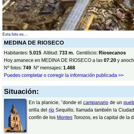
Esta foto es...
MEDINA DE RIOSECO
Habitantes:
5.015
Altitud:
733 m.
Gentilicio:
Riosecanos
Hoy amanece en MEDINA DE RIOSECO a las
07:20
y anoch
Nº fotos:
749
Nº mensajes:
1.468
Puedes completar o corregir la información publicada >>
Situación:
En la planicie, "donde el
campanario
de un
pueb
orilla del
río
Sequillo, llamada también la Ciudad
confín de los
Montes
Torozos, es la capital de la