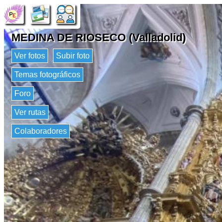
MEDINA DE RIOSECO (Valladolid)
Ver fotos
Subir foto
Temas fotográficos
Foro
Ver rutas
Colaboradores