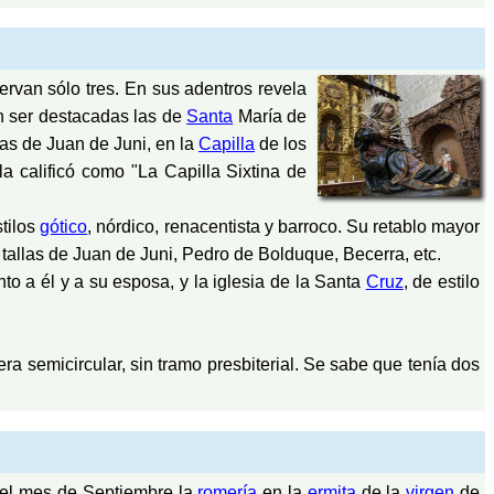
ervan sólo tres. En sus adentros revela
n ser destacadas las de
Santa
María de
as de Juan de Juni, en la
Capilla
de los
a calificó como "La Capilla Sixtina de
tilos
gótico
, nórdico, renacentista y barroco. Su retablo mayor
, tallas de Juan de Juni, Pedro de Bolduque, Becerra, etc.
o a él y a su esposa, y la iglesia de la Santa
Cruz
, de estilo
ra semicircular, sin tramo presbiterial. Se sabe que tenía dos
el mes de Septiembre la
romería
en la
ermita
de la
virgen
de