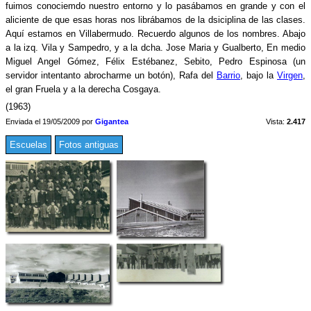
fuimos conociemdo nuestro entorno y lo pasábamos en grande y con el
aliciente de que esas horas nos librábamos de la dsiciplina de las clases.
Aquí estamos en Villabermudo. Recuerdo algunos de los nombres. Abajo
a la izq. Vila y Sampedro, y a la dcha. Jose Maria y Gualberto, En medio
Miguel Angel Gómez, Félix Estébanez, Sebito, Pedro Espinosa (un
servidor intentanto abrocharme un botón), Rafa del
Barrio
, bajo la
Virgen
,
el gran Fruela y a la derecha Cosgaya.
(1963)
Enviada el 19/05/2009 por
Gigantea
Vista:
2.417
Escuelas
Fotos antiguas