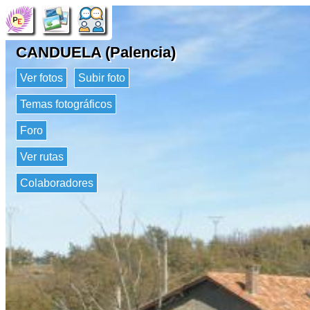
CANDUELA (Palencia)
Ver fotos
Subir foto
Temas fotográficos
Foro
Ver rutas
Colaboradores