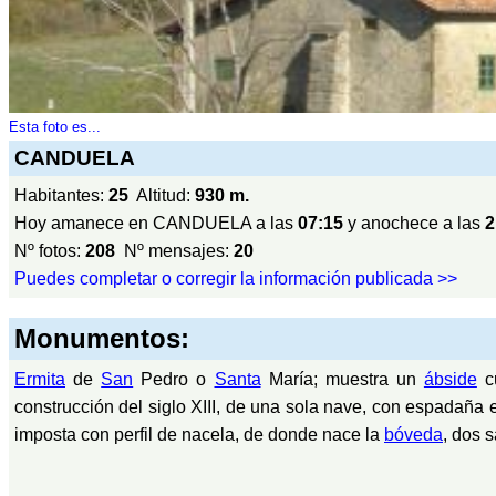
Esta foto es...
CANDUELA
Habitantes:
25
Altitud:
930 m.
Hoy amanece en CANDUELA a las
07:15
y anochece a las
2
Nº fotos:
208
Nº mensajes:
20
Puedes completar o corregir la información publicada >>
Monumentos:
Ermita
de
San
Pedro o
Santa
María; muestra un
ábside
c
construcción del siglo XIII, de una sola nave, con espadaña e
imposta con perfil de nacela, de donde nace la
bóveda
, dos s