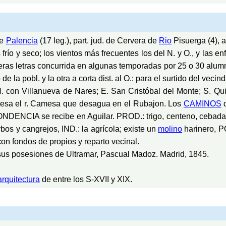
de
Palencia
(17 leg.), part. jud. de Cervera de
Rio
Pisuerga (4), au
 frío y seco; los vientos más frecuentes los del N. y O., y la
ras letras concurrida en algunas temporadas por 25 o 30 alumno
e la pobl. y la otra a corta dist. al O.: para el surtido del vecin
N. con Villanueva de Nares; E. San Cristóbal del Monte; S. Qui
viesa el r. Camesa que desagua en el Rubajon. Los
CAMINOS
d
NCIA se recibe en Aguilar. PROD.: trigo, centeno, cebada y
bos y cangrejos, IND.: la agrícola; existe un
molino
harinero, P
fondos de propios y reparto vecinal.
sus posesiones de Ultramar, Pascual Madoz. Madrid, 1845.
arquitectura
de entre los S-XVII y XIX.