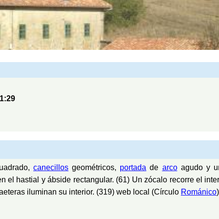
1:29
uadrado,
canecillos
geométricos,
portada
de
arco
agudo y 
n el hastial y ábside rectangular. (61) Un zócalo recorre el int
aeteras iluminan su interior. (319) web local (Círculo
Románico
)