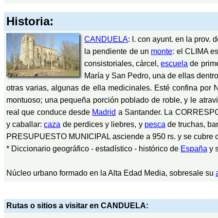
Historia:
CANDUELA
: I. con ayunt. en la prov. 
la pendiente de un
monte
: el CLIMA es
consistoriales, cárcel,
escuela
de prime
María y San Pedro, una de ellas dentro d
otras varias, algunas de ella medicinales. Esté confina por 
montuoso; una pequeña porción poblado de roble, y le atra
real que conduce desde
Madrid
a Santander. La CORRESPONDE
y caballar:
caza
de perdices y liebres, y
pesca
de truchas, bar
PRESUPUESTO MUNICIPAL asciende a 950 rs. y se cubre con 
* Diccionario geográfico - estadístico - histórico de
España
y 
Núcleo urbano formado en la Alta Edad Media, sobresale su
Rutas o sitios a visitar en CANDUELA: