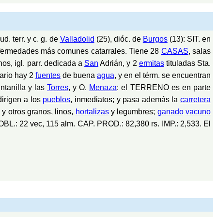
d. terr. y c. g. de
Valladolid
(25), dióc. de
Burgos
(13): SIT. en
s enfermedades más comunes catarrales. Tiene 28
CASAS
, salas
s, igl. parr. dedicada a
San
Adrián, y 2
ermitas
tituladas Sta.
dario hay 2
fuentes
de buena
agua
, y en el térm. se encuentran
ntanilla y las
Torres
, y O.
Menaza
: el TERRENO es en parte
irigen a los
pueblos
, inmediatos; y pasa además la
carretera
 otros granos, linos,
hortalizas
y legumbres;
ganado
vacuno
OBL.: 22 vec, 115 alm. CAP. PROD.: 82,380 rs. IMP.: 2,533. El