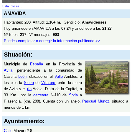
Esta foto es...
AMAVIDA
Habitantes:
203
Altitud:
1.164 m.
Gentilicio:
Amavidenses
Hoy amanece en AMAVIDA a las
07:24
y anochece a las
21:27
Nº fotos:
217
Nº mensajes:
903
Puedes completar o corregir la información publicada >>
Situación:
Municipio de
España
en la Provincia de
Ávila
, perteneciente a la comunidad de
Castilla
León
, ubicado en el
Valle
Amblés, a
los pies la
Sierra
de
Villatoro
, entre la sierra
de Avila y el
río
Adaja. Dista de la Capital, a
33 Km., por la
carretera
N-110 de
Soria
a
Plasencia, (km. 288). Cuenta con un anejo,
Pascual Muñoz
, situado a
menos de 1 km.
Ayuntamiento:
Calle
Mayor nº 8