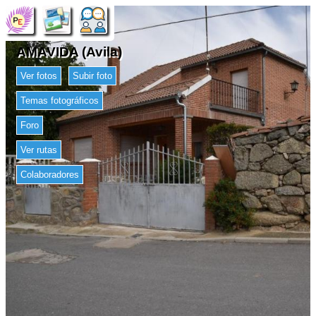
AMAVIDA (Avila)
Ver fotos
Subir foto
Temas fotográficos
Foro
Ver rutas
Colaboradores