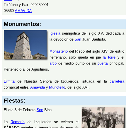
Teléfono y Fax: 920230001
05560-
AMAVIDA
Monumentos:
Iglesia
semigótica del siglo XV, dedicada a
la devoción de
San
Juan Bautista.
Monasterio
del Risco del siglo XIV, de estílo
herreriano, solo queda en pie
la torre
y el
arco
de medio punto de su
puerta
principal.
Perteneció a los Agustinos.
Ermita
de Nuestra Señora de Izquierdos, situada en la
carretera
comarcal entre,
Amavida
y
Muñotello
, del siglo XVI.
Fiestas:
El día 3 de Febrero
San
Blas.
La
Romería
de Izquierdos se celebra el
SÁBADO anterior al tercer lunes del mes de