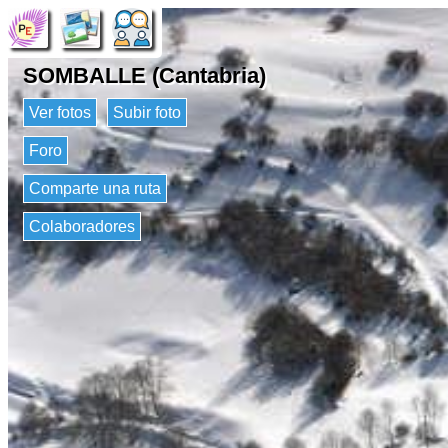
SOMBALLE (Cantabria)
Ver fotos
Subir foto
Foro
Comparte una ruta
Colaboradores