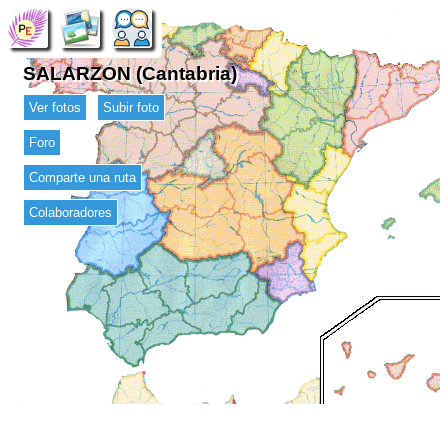
SALARZON (Cantabria)
Ver fotos
Subir foto
Foro
Comparte una ruta
Colaboradores