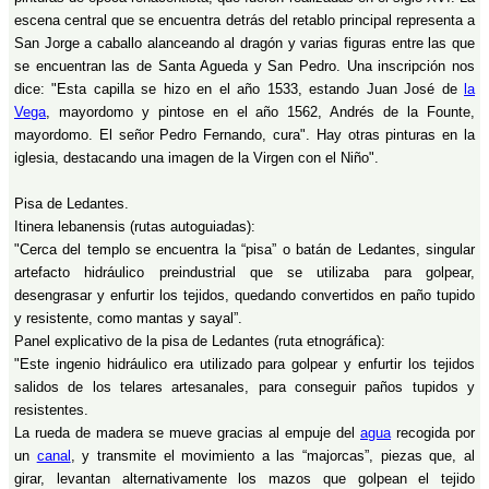
escena central que se encuentra detrás del retablo principal representa a
San Jorge a caballo alanceando al dragón y varias figuras entre las que
se encuentran las de Santa Agueda y San Pedro. Una inscripción nos
dice: "Esta capilla se hizo en el año 1533, estando Juan José de
la
Vega
, mayordomo y pintose en el año 1562, Andrés de la Founte,
mayordomo. El señor Pedro Fernando, cura". Hay otras pinturas en la
iglesia, destacando una imagen de la Virgen con el Niño".
Pisa de Ledantes.
Itinera lebanensis (rutas autoguiadas):
"Cerca del templo se encuentra la “pisa” o batán de Ledantes, singular
artefacto hidráulico preindustrial que se utilizaba para golpear,
desengrasar y enfurtir los tejidos, quedando convertidos en paño tupido
y resistente, como mantas y sayal”.
Panel explicativo de la pisa de Ledantes (ruta etnográfica):
"Este ingenio hidráulico era utilizado para golpear y enfurtir los tejidos
salidos de los telares artesanales, para conseguir paños tupidos y
resistentes.
La rueda de madera se mueve gracias al empuje del
agua
recogida por
un
canal
, y transmite el movimiento a las “majorcas”, piezas que, al
girar, levantan alternativamente los mazos que golpean el tejido