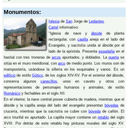
Monumentos:
Iglesia
de
San
Jorge de
Ledantes
.
Cartel
informativo:
"Iglesia de nave y
ábside
de planta
rectangular, con
capilla
aneja en el lado del
Evangelio, y sacristía unida al ábside por el
lado de la epístola. Presenta
espadaña
en el
hastial con tres troneras de
arcos
apuntados, y doblados. La
puerta
se
sitúa en el muro meridional, con
arco
de medio punto. Los muros son de
mampostería, usándose la sillería en los esquinales y vanos. Es un
edificio
de estilo
Gótico
, de los siglos XIV-XV. Por el exterior del ábside,
conserva algunos
canecillos
, unos en caveto y otros con
representaciones de personajes humanos y animales, de estilo
Románico
y fechables en el siglo XII.
En el interior, la nave central posee cubierta de madera, mientras que el
ábside y la capilla aneja del lado del evangelio presentan
bóvedas
de
crucería, mientras que la sacristía se cubre con
bóveda
de cañón. El
arco triunfal es apuntado. La capilla mayor contiene un
retablo
del siglo
XVIII. Por detrás de este retablo hay pinturas murales del siglo XV.