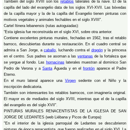
También del siglo XVIII son los
retablos
laterales de la nave. El de la
capilla del lado del evangelio data de los siglos XVI-XVII. Las bóvedas
de la capilla mayor y la de la capilla del Evangelio tienen pinturas con
motivos vegetales y animales fechables en el siglo XVIII".
Cartel Itinera lebanensis (rutas autoguiadas):
“Esta iglesia fue reconstruida en el siglo XVI, sobre otra anterior.
Contiene excelentes pinturas murales, fechadas en 1562, tras el retablo
barroco, descubiertas durante su restauración. En el cuadro central se
admira a San Jorge, a
caballo
, luchando contra el
dragón
y la princesa
en el centro. Sus padres se asoman a las
ventanas
de la fortaleza que
se yergue al fondo. Las
hornacinas
laterales muestran al dominico San
Pedro de Verona y a
Santa
Águeda y en el
frontón
aparece el Padre
Eterno.
En el muro lateral aparece una
Virgen
sedente con el Niño y la
inscripción dedicatoria.
También son interesantes los retablos barrocos, con imaginería original.
El mayor es de mediados del siglo XVIII, mientras que el de la capilla
del evangelio es del siglo XVII".
PINTURAS MURALES RENACENTISTAS DE LA IGLESIA DE SAN
JORGE DE LEDANTES (web Liébana y Picos de Europa):
"En el interior de la iglesia parroquial de Ledantes se descubrieron
pinturas de época renacentista, que fueron realizadas en el siglo XVI. La