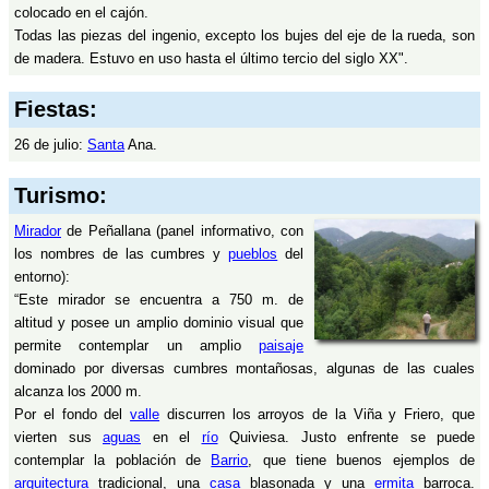
colocado en el cajón.
Todas las piezas del ingenio, excepto los bujes del eje de la rueda, son
de madera. Estuvo en uso hasta el último tercio del siglo XX".
Fiestas:
26 de julio:
Santa
Ana.
Turismo:
Mirador
de Peñallana (panel informativo, con
los nombres de las cumbres y
pueblos
del
entorno):
“Este mirador se encuentra a 750 m. de
altitud y posee un amplio dominio visual que
permite contemplar un amplio
paisaje
dominado por diversas cumbres montañosas, algunas de las cuales
alcanza los 2000 m.
Por el fondo del
valle
discurren los arroyos de la Viña y Friero, que
vierten sus
aguas
en el
río
Quiviesa. Justo enfrente se puede
contemplar la población de
Barrio
, que tiene buenos ejemplos de
arquitectura
tradicional, una
casa
blasonada y una
ermita
barroca.