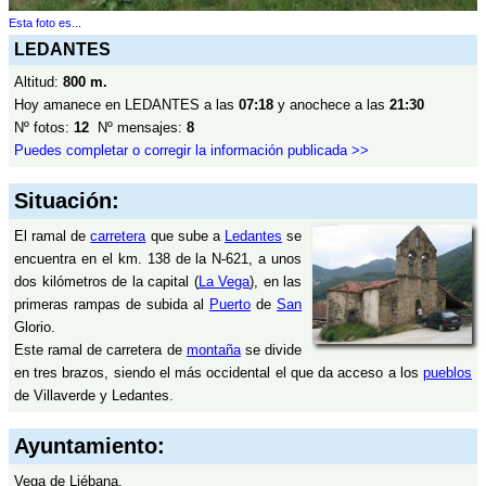
Esta foto es...
LEDANTES
Altitud:
800 m.
Hoy amanece en LEDANTES a las
07:18
y anochece a las
21:30
Nº fotos:
12
Nº mensajes:
8
Puedes completar o corregir la información publicada >>
Situación:
El ramal de
carretera
que sube a
Ledantes
se
encuentra en el km. 138 de la N-621, a unos
dos kilómetros de la capital (
La Vega
), en las
primeras rampas de subida al
Puerto
de
San
Glorio.
Este ramal de carretera de
montaña
se divide
en tres brazos, siendo el más occidental el que da acceso a los
pueblos
de Villaverde y Ledantes.
Ayuntamiento:
Vega de Liébana.