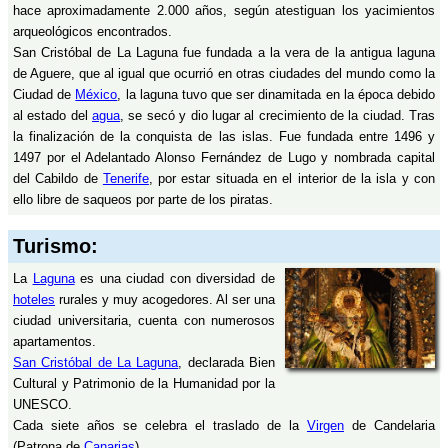
hace aproximadamente 2.000 años, según atestiguan los yacimientos
arqueológicos encontrados.
San Cristóbal de La Laguna fue fundada a la vera de la antigua laguna
de Aguere, que al igual que ocurrió en otras ciudades del mundo como la
Ciudad de
México
, la laguna tuvo que ser dinamitada en la época debido
al estado del
agua
, se secó y dio lugar al crecimiento de la ciudad. Tras
la finalización de la conquista de las islas. Fue fundada entre 1496 y
1497 por el Adelantado Alonso Fernández de Lugo y nombrada capital
del Cabildo de
Tenerife
, por estar situada en el interior de la isla y con
ello libre de saqueos por parte de los piratas.
Turismo:
La
Laguna
es una ciudad con diversidad de
hoteles
rurales y muy acogedores. Al ser una
ciudad universitaria, cuenta con numerosos
apartamentos.
San Cristóbal de La Laguna
, declarada Bien
Cultural y Patrimonio de la Humanidad por la
UNESCO.
Cada siete años se celebra el traslado de la
Virgen
de Candelaria
(Patrona de
Canarias
),