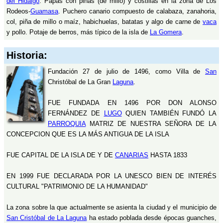
del Hidalgo
. Papas con piñas (de millo) y costillas en la zona de Los
Rodeos-
Guamasa
. Puchero canario compuesto de calabaza, zanahoria,
col, piña de millo o maíz, habichuelas, batatas y algo de carne de
vaca
y pollo. Potaje de berros, más típico de la isla de
La Gomera
.
Historia:
Fundación 27 de julio de 1496, como Villa de
San
Christóbal de La Gran
Laguna
.
FUE FUNDADA EN 1496 POR DON ALONSO
FERNÁNDEZ DE
LUGO
QUIEN TAMBIÉN FUNDÓ LA
PARROQUIA
MATRIZ DE NUESTRA SEÑORA DE LA
CONCEPCION QUE ES LA MÁS ANTIGUA DE LA ISLA
FUE CAPITAL DE LA ISLA DE Y DE
CANARIAS
HASTA 1833
EN 1999 FUE DECLARADA POR LA UNESCO BIEN DE INTERÉS
CULTURAL "PATRIMONIO DE LA HUMANIDAD"
La zona sobre la que actualmente se asienta la ciudad y el municipio de
San Cristóbal de La Laguna
ha estado poblada desde épocas guanches,