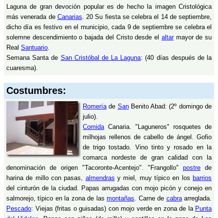
Laguna de gran devoción popular es de hecho la imagen Cristológica
más venerada de
Canarias
. 20 Su fiesta se celebra el 14 de septiembre,
dicho día es festivo en el municipio, cada 9 de septiembre se celebra el
solemne descendimiento o bajada del Cristo desde el
altar
mayor de su
Real
Santuario
.
Semana Santa de
San Cristóbal de La Laguna
: (40 días después de la
cuaresma).
Costumbres:
Romería
de
San
Benito Abad: (2º domingo de
julio).
Comida
Canaria. "Laguneros" rosquetes de
milhojas rellenos de cabello de ángel. Gofio
de trigo tostado. Vino tinto y rosado en la
comarca nordeste de gran calidad con la
denominación de origen "Tacoronte-Acentejo". "Frangollo"
postre
de
harina de millo con pasas,
almendras
y miel, muy típico en los
barrios
del cinturón de la ciudad. Papas arrugadas con mojo picón y conejo en
salmorejo, típico en la zona de las
montañas
. Carne de
cabra
arreglada.
Pescado
: Viejas (fritas o guisadas) con mojo verde en zona de la
Punta