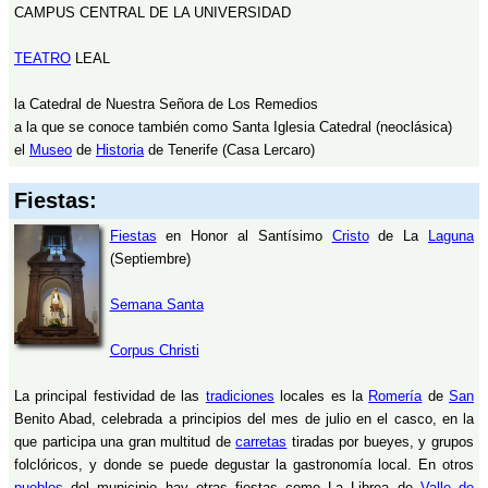
CAMPUS CENTRAL DE LA UNIVERSIDAD
TEATRO
LEAL
la Catedral de Nuestra Señora de Los Remedios
a la que se conoce también como Santa Iglesia Catedral (neoclásica)
el
Museo
de
Historia
de Tenerife (Casa Lercaro)
Fiestas:
Fiestas
en Honor al Santísimo
Cristo
de La
Laguna
(Septiembre)
Semana Santa
Corpus Christi
La principal festividad de las
tradiciones
locales es la
Romería
de
San
Benito Abad, celebrada a principios del mes de julio en el casco, en la
que participa una gran multitud de
carretas
tiradas por bueyes, y grupos
folclóricos, y donde se puede degustar la gastronomía local. En otros
pueblos
del municipio hay otras fiestas como La Librea de
Valle de