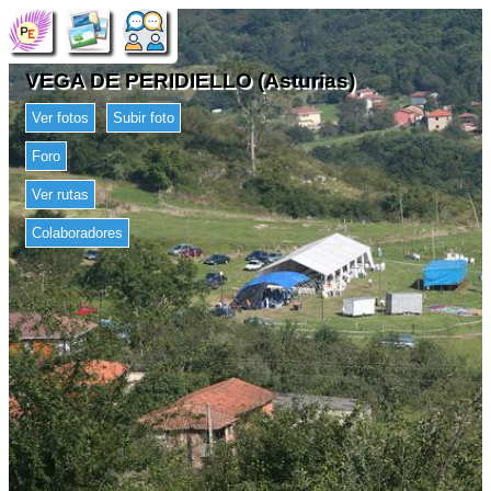
VEGA DE PERIDIELLO (Asturias)
Ver fotos
Subir foto
Foro
Ver rutas
Colaboradores