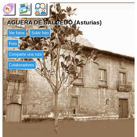
AGUERA DE SALCEDO (Asturias)
Ver fotos
Subir foto
Foro
Comparte una ruta
Colaboradores