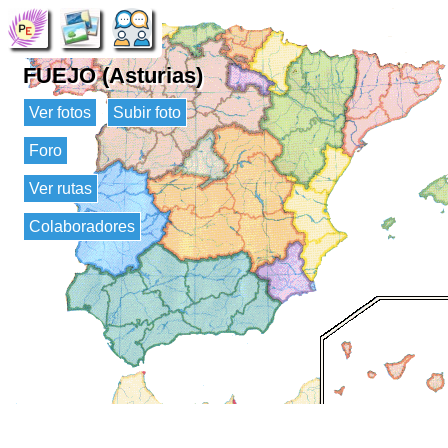
FUEJO (Asturias)
Ver fotos
Subir foto
Foro
Ver rutas
Colaboradores