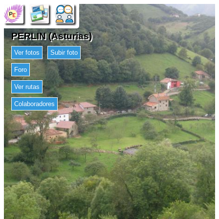
PERLIN (Asturias)
Ver fotos
Subir foto
Foro
Ver rutas
Colaboradores