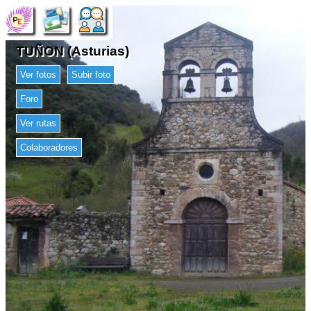
TUÑON (Asturias)
Ver fotos
Subir foto
Foro
Ver rutas
Colaboradores