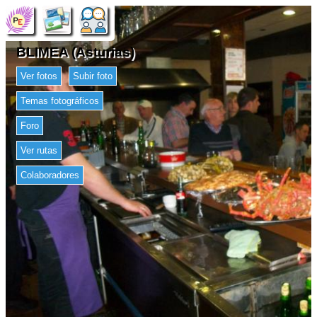
BLIMEA (Asturias)
Ver fotos
Subir foto
Temas fotográficos
Foro
Ver rutas
Colaboradores