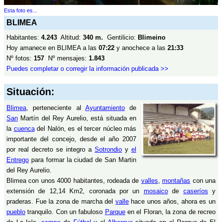
Esta foto es...
BLIMEA
Habitantes:
4.243
Altitud:
340 m.
Gentilicio:
Blimeino
Hoy amanece en BLIMEA a las
07:22
y anochece a las
21:33
Nº fotos:
157
Nº mensajes:
1.843
Puedes completar o corregir la información publicada >>
Situación:
Blimea
, perteneciente al
Ayuntamiento
de
San
Martín del Rey Aurelio, está situada en
la
cuenca
del Nalón, es el tercer núcleo más
importante del concejo, desde el año 2007
por real decreto se integro a
Sotrondio
y
el
Entrego
para formar la ciudad de San Martin
del Rey Aurelio.
Blimea con unos 4000 habitantes, rodeada de
valles
,
montañas
con una
extensión de 12,14 Km2, coronada por un
mosaico
de
caseríos
y
praderas. Fue la zona de marcha del
valle
hace unos años, ahora es un
pueblo
tranquilo. Con un fabuloso
Parque
en el Floran, la zona de recreo