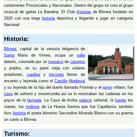
certámenes Provinciales y Nacionales. Dentro del grupo se creo el grupo
musical de gaitas La Bandina. El Club
Asturias
de Blimea fundado en
1920 con una larga
historia
deportiva y llegando a jugar en categoria
Nacional
Historia:
Blimea
, capital de la vetusta feligresía de
Santa
Maria de Vimea, ocupa un
valle
abierto, coronado por un
mosaico
de
caserios
y prados, en su parte vieja con solares
antañones,
capillas
y
rincones
llenos de
encanto y leyenda como el
Castillo
Medieval
y su leyenda de la hija del dueño llamada Florinda y el
joven
villano, fue
casa
de señorio y misericordia asi se lo mostraban las cadenas en los
poyos de la
fachada
. La Casa de Arriba
palacio
señorial, la
fuente
les
xianes, los
molinos
de La Hueria Sienrra que fue Capellanía. también
hizo
historia
el poeta blimeino Secundino Miranda Blanco con su poema
un canto a Blimea.
Turismo: