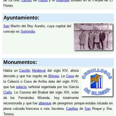
de La Isla,
campo
de
Fútbol
y el
Albergue
situado en el Parque de El
Floran.
Ayuntamiento:
San
Martín del Rey Aurelio, cuya capital del
concejo es
Sotróndio
.
Monumentos:
Había un
Castillo
Medieval
del siglo XIV, ahora
derruido y que fue orgullo de
Blimea
, La
Casa
de
la Cabezá o Casa de Arriba data del siglo XVII,
que fue
palacio
señorial regentada por los Garcia
Ciaño
. La Casona del Brabial del siglo XIII, solar
de los Fernández Miranda, hoy totalmente
reconstruida y que fue
albergue
de peregrinos porque estaba situada en
plena calzada francesa o ruta Jacobea.
Capillas
de
San
Roque y Sta.
Teresa.