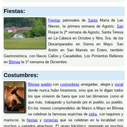
Fiestas:
Fiestas
patronales de
Santa
María de Las
Nieves, la primera semana de Agosto.
San
Roque la 2ª semana de Agosto, Santa Teresa
en La Cabezá en Octubre y Ntra. Sra. de los
Desamparados en Sienra en Mayo. San
Antón en San Mamés en Enero; también
Gastronómica, con Navos Callos y Casadielles. Los Pimientos Rellenos
en
Blimea
la 1ª semama de Diciembre.
Costumbres:
Blimea
pueblo
con
costumbres
arraigadas, alegre y
jovial
donde nunca hubo forasteros, sino que se lo digan todos
los que vinieron de fuera que son tan blimeinos como el
que más, trabajando y luchando por el pueblo, su pueblo.
En los meses comprendidos de Marzo a Mayo en Blimea
se celebran la famosas espichas de
sidra
, con taquinos y
mariscos. la
fiestas
y
romerías
que se celebran en la localidad con
muchos y variados atractivos. El grupo folclórico, premiado en muchos