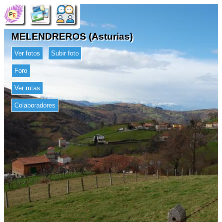
MELENDREROS (Asturias)
Ver fotos
Subir foto
Foro
Ver rutas
Colaboradores