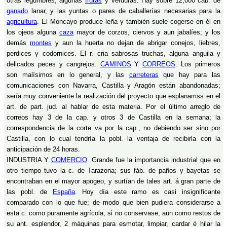
otras legumbres, algunas
frutas
y verduras. Hay sobre 12,000 cab. de
ganado
lanar, y las yuntas o pares de caballerías necesarias para la
agricultura
. El Moncayo produce leña y también suele cogerse en él en
los ojeos alguna
caza
mayor de corzos, ciervos y aun jabalíes; y los
demás
montes
y aun la huerta no dejan de abrigar conejos, liebres,
perdices y codornices. El r. cria sabrosas truchas, alguna anguila y
delicados peces y cangrejos.
CAMINOS
Y
CORREOS
. Los primeros
son malísimos en lo general, y las
carreteras
que hay para las
comunicaciones con Navarra, Castilla y Aragón están abandonadas;
sería muy conveniente la realización del proyecto que esplanamss en el
art. de part. jud. al hablar de esta materia. Por el último arreglo de
correos hay 3 de la cap. y otros 3 de Castilla en la semana; la
correspondencia de la corte va por la cap., no debiendo ser sino por
Castilla, con lo cual tendría la pobl. la ventaja de recibirla con la
anticipación de 24 horas.
INDUSTRIA Y
COMERCIO
. Grande fue la importancia industrial que en
otro tiempo tuvo la c. de Tarazona; sus fáb. de paños y bayetas se
encontraban en el mayor apogeo, y surtían de tales art. á gran parte de
las pobl. de
España
. Hoy día este ramo es casi insignificante
comparado con lo que fue; de modo que bien pudiera considerarse a
esta c. como puramente agrícola, si no conservase, aun como restos de
su ant. esplendor, 2 máquinas para esmotar, limpiar, cardar é hilar la