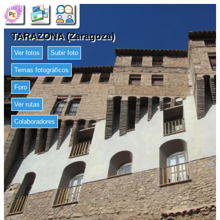
TARAZONA (Zaragoza)
Ver fotos
Subir foto
Temas fotográficos
Foro
Ver rutas
Colaboradores