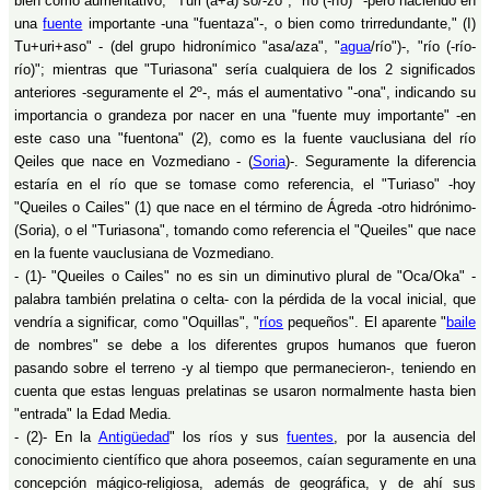
bien como aumentativo, "Turi (a+a) so/-zo", "río (-río)" -pero naciendo en
una
fuente
importante -una "fuentaza"-, o bien como trirredundante," (I)
Tu+uri+aso" - (del grupo hidronímico "asa/aza", "
agua
/río")-, "río (-río-
río)"; mientras que "Turiasona" sería cualquiera de los 2 significados
anteriores -seguramente el 2º-, más el aumentativo "-ona", indicando su
importancia o grandeza por nacer en una "fuente muy importante" -en
este caso una "fuentona" (2), como es la fuente vauclusiana del río
Qeiles que nace en Vozmediano - (
Soria
)-. Seguramente la diferencia
estaría en el río que se tomase como referencia, el "Turiaso" -hoy
"Queiles o Cailes" (1) que nace en el término de Ágreda -otro hidrónimo-
(Soria), o el "Turiasona", tomando como referencia el "Queiles" que nace
en la fuente vauclusiana de Vozmediano.
- (1)- "Queiles o Cailes" no es sin un diminutivo plural de "Oca/Oka" -
palabra también prelatina o celta- con la pérdida de la vocal inicial, que
vendría a significar, como "Oquillas", "
ríos
pequeños". El aparente "
baile
de nombres" se debe a los diferentes grupos humanos que fueron
pasando sobre el terreno -y al tiempo que permanecieron-, teniendo en
cuenta que estas lenguas prelatinas se usaron normalmente hasta bien
"entrada" la Edad Media.
- (2)- En la
Antigüedad
" los ríos y sus
fuentes
, por la ausencia del
conocimiento científico que ahora poseemos, caían seguramente en una
concepción mágico-religiosa, además de geográfica, y de ahí sus