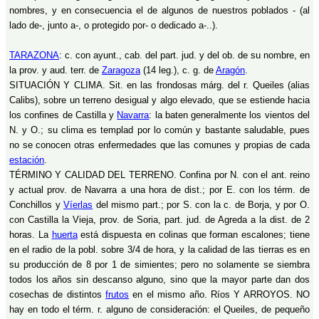
nombres, y en consecuencia el de algunos de nuestros poblados - (al
lado de-, junto a-, o protegido por- o dedicado a-..).
TARAZONA
: c. con ayunt., cab. del part. jud. y del ob. de su nombre, en
la prov. y aud. terr. de
Zaragoza
(14 leg.), c. g. de
Aragón
.
SITUACIÓN Y CLIMA. Sit. en las frondosas márg. del r. Queiles (alias
Calibs), sobre un terreno desigual y algo elevado, que se estiende hacia
los confines de Castilla y
Navarra
: la baten generalmente los vientos del
N. y O.; su clima es templad por lo común y bastante saludable, pues
no se conocen otras enfermedades que las comunes y propias de cada
estación
.
TÉRMINO Y CALIDAD DEL TERRENO. Confina por N. con el ant. reino
y actual prov. de Navarra a una hora de dist.; por E. con los térm. de
Conchillos y
Víerlas
del mismo part.; por S. con la c. de Borja, y por O.
con Castilla la Vieja, prov. de Soria, part. jud. de Agreda a la dist. de 2
horas. La
huerta
está dispuesta en colinas que forman escalones; tiene
en el radio de la pobl. sobre 3/4 de hora, y la calidad de las tierras es en
su producción de 8 por 1 de simientes; pero no solamente se siembra
todos los años sin descanso alguno, sino que la mayor parte dan dos
cosechas de distintos
frutos
en el mismo año. Ríos Y ARROYOS. NO
hay en todo el térm. r. alguno de consideración: el Queiles, de pequeño