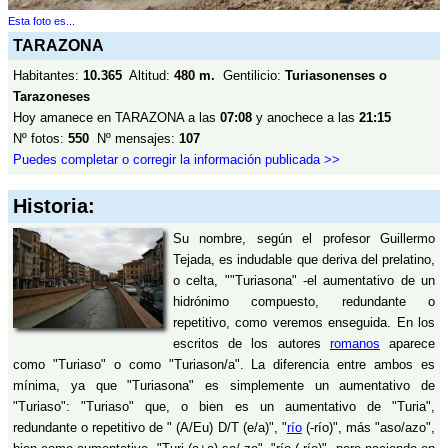
Esta foto es...
TARAZONA
Habitantes:
10.365
Altitud:
480 m.
Gentilicio:
Turiasonenses o
Tarazoneses
Hoy amanece en TARAZONA a las
07:08
y anochece a las
21:15
Nº fotos:
550
Nº mensajes:
107
Puedes completar o corregir la información publicada >>
Historia:
Su nombre, según el profesor Guillermo
Tejada, es indudable que deriva del prelatino,
o celta, ""Turiasona" -el aumentativo de un
hidrónimo compuesto, redundante o
repetitivo, como veremos enseguida. En los
escritos de los autores
romanos
aparece
como "Turiaso" o como "Turiason/a". La diferencia entre ambos es
mínima, ya que "Turiasona" es simplemente un aumentativo de
"Turiaso": "Turiaso" que, o bien es un aumentativo de "Turia",
redundante o repetitivo de " (A/Eu) D/T (e/a)", "
río
(-río)", más "aso/azo",