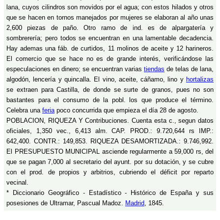
lana, cuyos cilindros son movidos por el agua; con estos hilados y otros
que se hacen en tornos manejados por mujeres se elaboran al año unas
2,600 piezas de paño. Otro ramo de ind. es de alpargatería y
sombrerería; pero todos se encuentran en una lamentable decadencia.
Hay ademas una fáb. de curtidos, 11 molinos de aceite y 12 harineros.
El comercio que se hace no es de grande interés, verificándose las
especulaciones en dinero; se encuentran varias
tiendas
de telas de lana,
algodón, lencería y quincalla. El vino, aceite, cáñamo, lino y
hortalizas
se extraen para Castilla, de donde se surte de granos, pues no son
bastantes para el consumo de la pobl. los que produce el término.
Celebra una
feria
poco concurrida que empieza el día 28 de agosto.
POBLACION, RIQUEZA Y Contribuciones. Cuenta esta c., segun datos
oficiales, 1,350 vec., 6,413 alm. CAP. PROD.: 9.720,644 rs IMP.:
642,400. CONTR.: 149,853. RIQUEZA DESAMORTIZADA.: 9.746,992.
El PRESUPUESTO MUNICIPAL asciende regularmente a 59,000 rs, del
que se pagan 7,000 al secretario del ayunt. por su dotación, y se cubre
con el prod. de propios y arbitrios, cubriendo el déficit por reparto
vecinal.
* Diccionario Geográfico - Estadístico - Histórico de España y sus
posesiones de Ultramar, Pascual Madoz.
Madrid
, 1845.