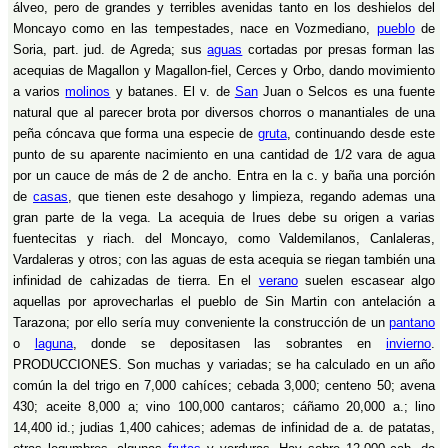
álveo, pero de grandes y terribles avenidas tanto en los deshielos del
Moncayo como en las tempestades, nace en Vozmediano,
pueblo
de
Soria, part. jud. de Agreda; sus
aguas
cortadas por presas forman las
acequias de Magallon y Magallon-fiel, Cerces y Orbo, dando movimiento
a varios
molinos
y batanes. El v. de
San
Juan o Selcos es una fuente
natural que al parecer brota por diversos chorros o manantiales de una
peña cóncava que forma una especie de
gruta
, continuando desde este
punto de su aparente nacimiento en una cantidad de 1/2 vara de agua
por un cauce de más de 2 de ancho. Entra en la c. y baña una porción
de
casas
, que tienen este desahogo y limpieza, regando ademas una
gran parte de la vega. La acequia de Irues debe su origen a varias
fuentecitas y riach. del Moncayo, como Valdemilanos, Canlaleras,
Vardaleras y otros; con las aguas de esta acequia se riegan también una
infinidad de cahizadas de tierra. En el
verano
suelen escasear algo
aquellas por aprovecharlas el pueblo de Sin Martin con antelación a
Tarazona; por ello sería muy conveniente la construcción de un
pantano
o
laguna
, donde se depositasen las sobrantes en
invierno
.
PRODUCCIONES. Son muchas y variadas; se ha calculado en un año
común la del trigo en 7,000 cahíces; cebada 3,000; centeno 50; avena
430; aceite 8,000 a; vino 100,000 cantaros; cáñamo 20,000 a.; lino
14,400 id.; judias 1,400 cahices; ademas de infinidad de a. de patatas,