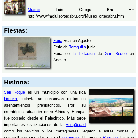
Museo
Luis Ortega Bru =>
http://www.fmcluisortegabru.org/Museo_ortegabru.htm
Fiestas:
Feria
Real en Agosto
Feria de
Taraguilla
junio
Feria de
la Estación
de
San Roque
en
Agosto
Historia:
San Roque
es un municipio con una rica
historia
, todavía se conservan restos de
asentamientos prehistóricos. Por su
estratégica situación entre África y Europa,
fue poblado desde el Paleolítico. Más tarde
importantes civilizaciones de la
Antigüedad
como los fenicios y los cartagineses llegaron a estas costas y
desarrollaron ciudades para el
comercio
. El Imperio
Romano
también