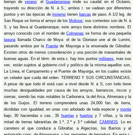
tiempo de
verano
: el
Guadarranque
rinde su caudal en el Océano,
trayendo su dirección de N. á S.; ambos r. se vadean por diferentes
puntos y en las épocas de
invierno
tienen
barcas
de paso. A 1/2 leg. de
San Roque se forma el arroyo de los
Molinos
; sus corrientes son de N. á
S. y las lleva al Guadarranque; este arroyo tiene distintos nombres. El
arroyo conocido con el nombre de
Colmenas
se forma de una pequeña
laguna
llamada Charco de Moya: el de la Gloriase une al de Lumini,
pasando ambos por la
Puente
de Mayorga a la ensenada de Gibraltar.
Existen otros de menos consideración y una porción de manantiales de
buenas aguas. En el térm. de esta c. hay tres puntos
militares
, mas sus
vec. están sujetos al gobierno civil y político de la misma aquellos son,
La Línea, el Campamento y el Puente de Mayorga, en los cuales existe
un celador que cuida del orden. TERRENO Y SUS CIRCUNSTANCIAS.
A pesar de que todo él está casi a nivel desde N. á S, con todo tiene
muchas desigualdades por causa de los arroyos, barrancos, riscos y
sierras, siendo las más notables la Carbonera, la del Arca, Almenara y la
de los Guijos. El terreno comprenderá unas 24,000 fan. de tierra,
divididas con igualdad, en unas con arbolado de toda especie y
monte
bajo, 30 haciendas o cas., 35
huertas
y
huertos
y 7 viñas, y la otra
mitad de tierras labrantías de 1.ª, 2.ª y 3.ª calidad.
CAMINOS
. Lo es
carretero el que conduce a Gibraltar, a Algeciras, los Barrios y al
estinguido conv. de Almorayma, y los restantes de herradura. En esta c.