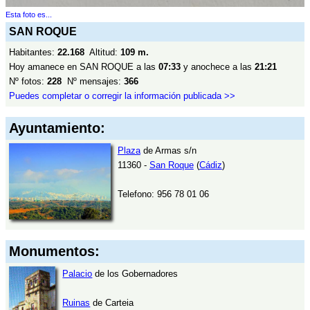
Esta foto es...
SAN ROQUE
Habitantes:
22.168
Altitud:
109 m.
Hoy amanece en SAN ROQUE a las
07:33
y anochece a las
21:21
Nº fotos:
228
Nº mensajes:
366
Puedes completar o corregir la información publicada >>
Ayuntamiento:
Plaza
de Armas s/n
11360 -
San Roque
(
Cádiz
)
Telefono: 956 78 01 06
Monumentos:
Palacio
de los Gobernadores
Ruinas
de Carteia