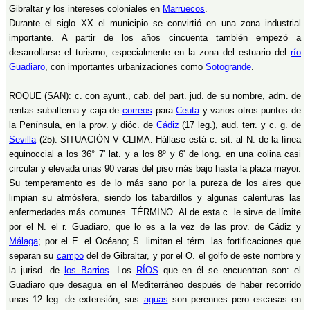
Gibraltar y los intereses coloniales en
Marruecos
.
Durante el siglo XX el municipio se convirtió en una zona industrial
importante. A partir de los años cincuenta también empezó a
desarrollarse el turismo, especialmente en la zona del estuario del
río
Guadiaro
, con importantes urbanizaciones como
Sotogrande
.
ROQUE (SAN): c. con ayunt., cab. del part. jud. de su nombre, adm. de
rentas subalterna y caja de
correos
para
Ceuta
y varios otros puntos de
la Península, en la prov. y dióc. de
Cádiz
(17 leg.), aud. terr. y c. g. de
Sevilla
(25). SITUACIÓN V CLIMA. Hállase está c. sit. al N. de la línea
equinoccial a los 36° 7' lat. y a los 8º y 6' de long. en una colina casi
circular y elevada unas 90 varas del piso más bajo hasta la plaza mayor.
Su temperamento es de lo más sano por la pureza de los aires que
limpian su atmósfera, siendo los tabardillos y algunas calenturas las
enfermedades más comunes. TÉRMINO. Al de esta c. le sirve de límite
por el N. el r. Guadiaro, que lo es a la vez de las prov. de Cádiz y
Málaga
; por el E. el Océano; S. limitan el térm. las fortificaciones que
separan su
campo
del de Gibraltar, y por el O. el golfo de este nombre y
la jurisd. de
los Barrios
. Los
RÍOS
que en él se encuentran son: el
Guadiaro que desagua en el Mediterráneo después de haber recorrido
unas 12 leg. de extensión; sus
aguas
son perennes pero escasas en