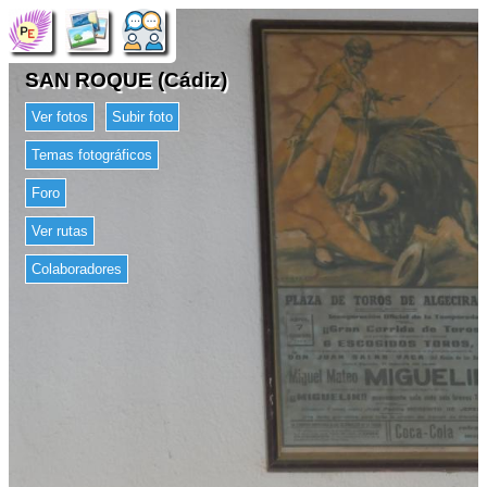
SAN ROQUE (Cádiz)
Ver fotos
Subir foto
Temas fotográficos
Foro
Ver rutas
Colaboradores