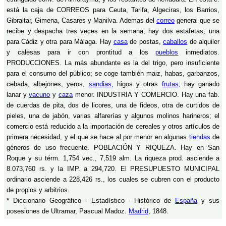
está la caja de CORREOS para Ceuta, Tarifa, Algeciras, los Barrios,
Gibraltar, Gimena, Casares y Manilva. Ademas del
correo
general que se
recibe y despacha tres veces en la semana, hay dos estafetas, una
para Cádiz y otra para Málaga. Hay
casa
de postas,
caballos
de alquiler
y calesas para ir con prontitud a los
pueblos
inmediatos.
PRODUCCIONES. La más abundante es la del trigo, pero insuficiente
para el consumo del público; se coge también maiz, habas, garbanzos,
cebada, albejones, yeros,
sandias
, higos y otras
frutas
; hay ganado
lanar y
vacuno
y
caza
menor. INDUSTRIA Y COMERCIO. Hay una fab.
de cuerdas de pita, dos de licores, una de fideos, otra de curtidos de
pieles, una de jabón, varias alfarerías y algunos molinos harineros; el
comercio está reducido a la importación de cereales y otros artículos de
primera necesidad, y el que se hace al por menor en algunas
tiendas
de
géneros de uso frecuente. POBLACIÓN Y RIQUEZA. Hay en San
Roque y su térm. 1,754 vec., 7,519 alm. La riqueza prod. asciende a
8.073,760 rs. y la IMP. a 294,720. El PRESUPUESTO MUNICIPAL
ordinario asciende a 228,426 rs., los cuales se cubren con el producto
de propios y arbitrios.
* Diccionario Geográfico - Estadístico - Histórico de
España
y sus
posesiones de Ultramar, Pascual Madoz.
Madrid
, 1848.