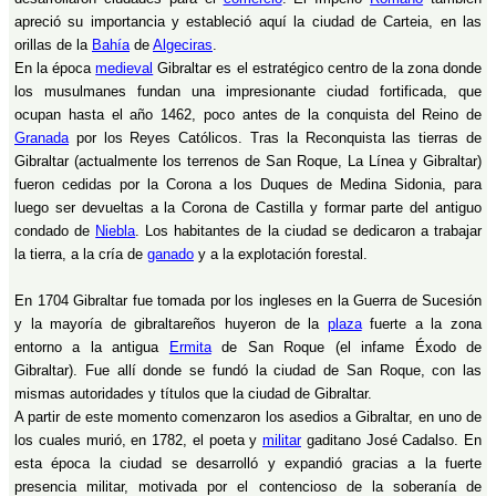
apreció su importancia y estableció aquí la ciudad de Carteia, en las
orillas de la
Bahía
de
Algeciras
.
En la época
medieval
Gibraltar es el estratégico centro de la zona donde
los musulmanes fundan una impresionante ciudad fortificada, que
ocupan hasta el año 1462, poco antes de la conquista del Reino de
Granada
por los Reyes Católicos. Tras la Reconquista las tierras de
Gibraltar (actualmente los terrenos de San Roque, La Línea y Gibraltar)
fueron cedidas por la Corona a los Duques de Medina Sidonia, para
luego ser devueltas a la Corona de Castilla y formar parte del antiguo
condado de
Niebla
. Los habitantes de la ciudad se dedicaron a trabajar
la tierra, a la cría de
ganado
y a la explotación forestal.
En 1704 Gibraltar fue tomada por los ingleses en la Guerra de Sucesión
y la mayoría de gibraltareños huyeron de la
plaza
fuerte a la zona
entorno a la antigua
Ermita
de San Roque (el infame Éxodo de
Gibraltar). Fue allí donde se fundó la ciudad de San Roque, con las
mismas autoridades y títulos que la ciudad de Gibraltar.
A partir de este momento comenzaron los asedios a Gibraltar, en uno de
los cuales murió, en 1782, el poeta y
militar
gaditano José Cadalso. En
esta época la ciudad se desarrolló y expandió gracias a la fuerte
presencia militar, motivada por el contencioso de la soberanía de