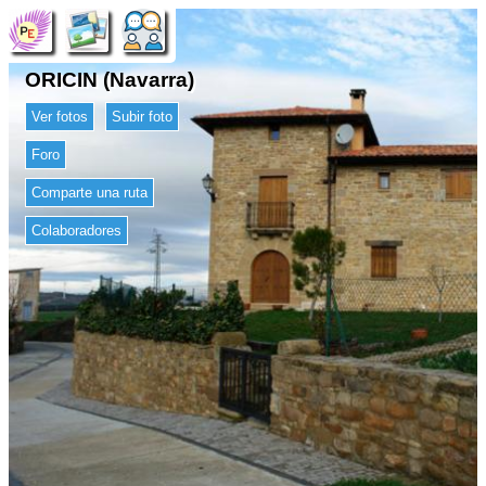
ORICIN (Navarra)
Ver fotos
Subir foto
Foro
Comparte una ruta
Colaboradores