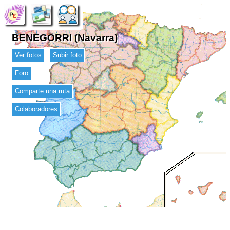
BENEGORRI (Navarra)
Ver fotos
Subir foto
Foro
Comparte una ruta
Colaboradores