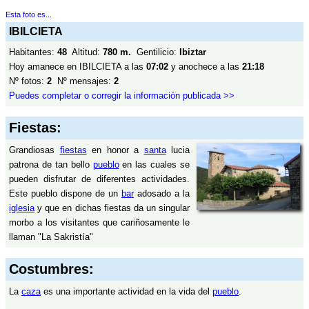
Esta foto es...
IBILCIETA
Habitantes:
48
Altitud:
780 m.
Gentilicio:
Ibiztar
Hoy amanece en IBILCIETA a las
07:02
y anochece a las
21:18
Nº fotos:
2
Nº mensajes:
2
Puedes completar o corregir la información publicada >>
Fiestas:
Grandiosas
fiestas
en honor a
santa
lucia
patrona de tan bello
pueblo
en las cuales se
pueden disfrutar de diferentes actividades.
Este pueblo dispone de un
bar
adosado a la
iglesia
y que en dichas fiestas da un singular
morbo a los visitantes que cariñosamente le
llaman "La Sakristía"
Costumbres:
La
caza
es una importante actividad en la vida del
pueblo
.