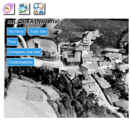
IBILCIETA (Navarra)
Ver fotos
Subir foto
Foro
Comparte una ruta
Colaboradores