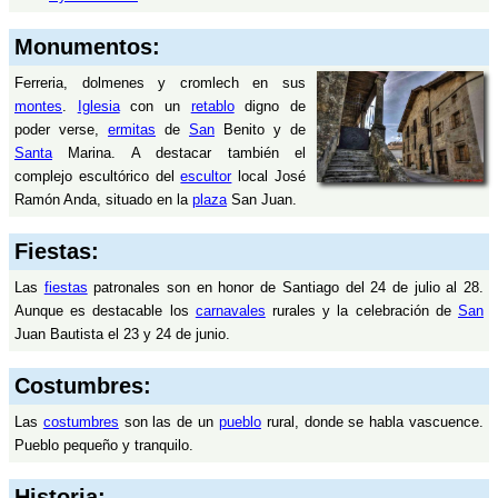
Monumentos:
Ferreria, dolmenes y cromlech en sus
montes
.
Iglesia
con un
retablo
digno de
poder verse,
ermitas
de
San
Benito y de
Santa
Marina. A destacar también el
complejo escultórico del
escultor
local José
Ramón Anda, situado en la
plaza
San Juan.
Fiestas:
Las
fiestas
patronales son en honor de Santiago del 24 de julio al 28.
Aunque es destacable los
carnavales
rurales y la celebración de
San
Juan Bautista el 23 y 24 de junio.
Costumbres:
Las
costumbres
son las de un
pueblo
rural, donde se habla vascuence.
Pueblo pequeño y tranquilo.
Historia: