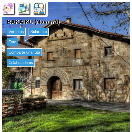
BAKAIKU (Navarra)
Ver fotos
Subir foto
Foro
Comparte una ruta
Colaboradores