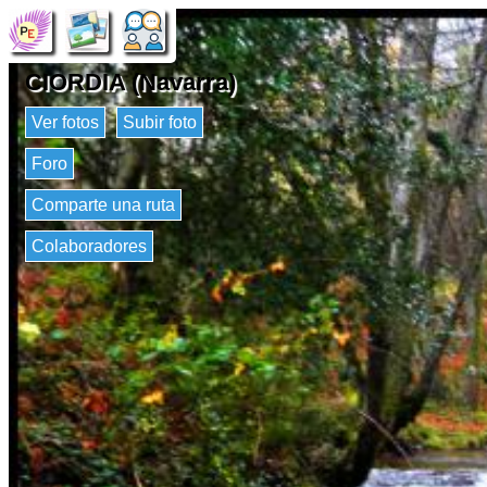
CIORDIA (Navarra)
Ver fotos
Subir foto
Foro
Comparte una ruta
Colaboradores