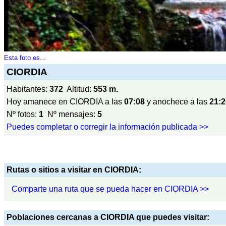
Esta foto es...
CIORDIA
Habitantes:
372
Altitud:
553 m.
Hoy amanece en CIORDIA a las
07:08
y anochece a las
21:2
Nº fotos:
1
Nº mensajes:
5
Puedes completar o corregir la información publicada >>
Rutas o sitios a visitar en CIORDIA:
Comparte una ruta que se pueda hacer en CIORDIA >>
Poblaciones cercanas a CIORDIA que puedes visitar: