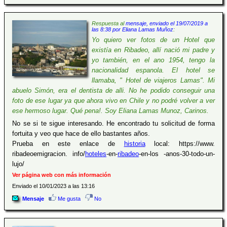
Respuesta al
mensaje, enviado el 19/07/2019 a
las 8:38 por Eliana Lamas Muñoz
:
Yo quiero ver fotos de un Hotel que
existía en Ribadeo, allí nació mi padre y
yo también, en el ano 1954, tengo la
nacionalidad espanola. El hotel se
llamaba, " Hotel de viajeros Lamas". Mi
abuelo Simón, era el dentista de alli. No he podido conseguir una
foto de ese lugar ya que ahora vivo en Chile y no podré volver a ver
ese hermoso lugar. Qué pena!. Soy Eliana Lamas Munoz, Carinos.
No se si te sigue interesando. He encontrado tu solicitud de forma
fortuita y veo que hace de ello bastantes años.
Prueba en este enlace de
historia
local: https://www.
ribadeoemigracion. info/
hoteles
-en-
ribadeo
-en-los -anos-30-todo-un-
lujo/
Ver página web con más información
Enviado el 10/01/2023 a las 13:16
Mensaje
Me gusta
No