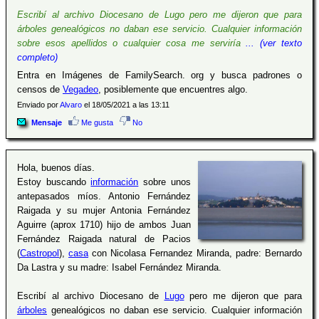
Escribí al archivo Diocesano de Lugo pero me dijeron que para
árboles genealógicos no daban ese servicio. Cualquier información
sobre esos apellidos o cualquier cosa me serviría
... (ver texto
completo)
Entra en Imágenes de FamilySearch. org y busca padrones o
censos de
Vegadeo
, posiblemente que encuentres algo.
Enviado por
Alvaro
el 18/05/2021 a las 13:11
Mensaje
Me gusta
No
Hola, buenos días.
Estoy buscando
información
sobre unos
antepasados míos. Antonio Fernández
Raigada y su mujer Antonia Fernández
Aguirre (aprox 1710) hijo de ambos Juan
Fernández Raigada natural de Pacios
(
Castropol
),
casa
con Nicolasa Fernandez Miranda, padre: Bernardo
Da Lastra y su madre: Isabel Fernández Miranda.
Escribí al archivo Diocesano de
Lugo
pero me dijeron que para
árboles
genealógicos no daban ese servicio. Cualquier información