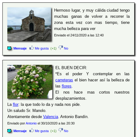
Hermoso lugar, y muy cálida ciudad tengo
muchas ganas de volver a recorrer la
zona esta vez con mas tiempo, tiene
mucha belleza para ver
Enviado el 24/11/2020 a las 12:40
Mensaje
Me gusta
(+1)
No
EL BUEN DECIR:
*Es el poder Y contemplar en las
carreteras
el bien hacer así la belleza de
las
flores
.
El nos hace mas cortos nuestros
desplazamientos.
La
flor
: la que todo lo da y nada nos pide.
Un saludo Sr. Manolo.
Atentamente desde
Valencia
. Antonio Bandín.
Enviado por
Antonio
el 30/10/2020 a las 20:30
Mensaje
Me gusta
(+1)
No