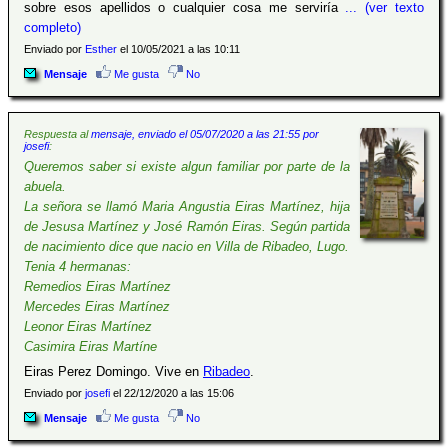
sobre esos apellidos o cualquier cosa me serviría
... (ver texto
completo)
Enviado por
Esther
el 10/05/2021 a las 10:11
Mensaje
Me gusta
No
Respuesta al
mensaje, enviado el 05/07/2020 a las 21:55 por
josefi
:
Queremos saber si existe algun familiar por parte de la
abuela.
La señora se llamó Maria Angustia Eiras Martínez, hija
de Jesusa Martínez y José Ramón Eiras. Según partida
de nacimiento dice que nacio en Villa de Ribadeo, Lugo.
Tenia 4 hermanas:
Remedios Eiras Martínez
Mercedes Eiras Martínez
Leonor Eiras Martínez
Casimira Eiras Martíne
Eiras Perez Domingo. Vive en
Ribadeo
.
Enviado por
josefi
el 22/12/2020 a las 15:06
Mensaje
Me gusta
No