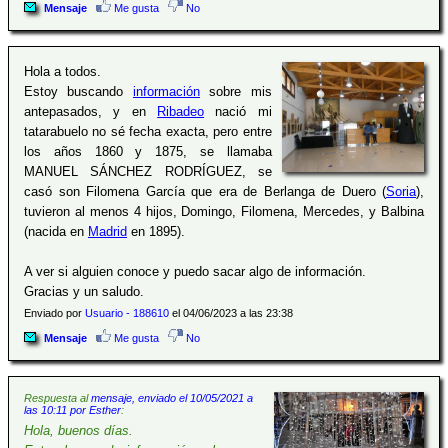
Mensaje
Me gusta
No
Hola a todos.
Estoy buscando
información
sobre mis
antepasados, y en
Ribadeo
nació mi
tatarabuelo no sé fecha exacta, pero entre
los años 1860 y 1875, se llamaba
MANUEL SÁNCHEZ RODRÍGUEZ, se
casó son Filomena García que era de Berlanga de Duero (
Soria
),
tuvieron al menos 4 hijos, Domingo, Filomena, Mercedes, y Balbina
(nacida en
Madrid
en 1895).
A ver si alguien conoce y puedo sacar algo de información.
Gracias y un saludo.
Enviado por
Usuario - 188610
el 04/06/2023 a las 23:38
Mensaje
Me gusta
No
Respuesta al
mensaje, enviado el 10/05/2021 a
las 10:11 por Esther
:
Hola, buenos días.