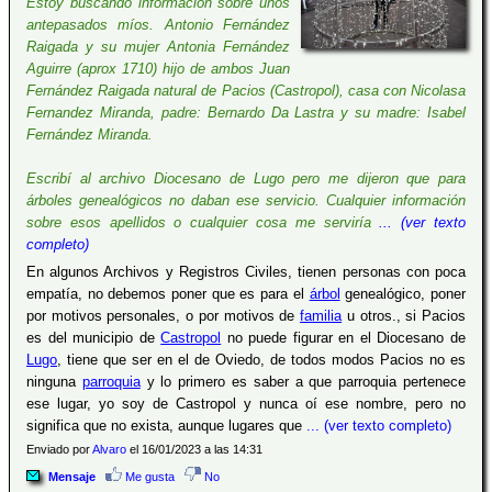
Estoy buscando información sobre unos
antepasados míos. Antonio Fernández
Raigada y su mujer Antonia Fernández
Aguirre (aprox 1710) hijo de ambos Juan
Fernández Raigada natural de Pacios (Castropol), casa con Nicolasa
Fernandez Miranda, padre: Bernardo Da Lastra y su madre: Isabel
Fernández Miranda.
Escribí al archivo Diocesano de Lugo pero me dijeron que para
árboles genealógicos no daban ese servicio. Cualquier información
sobre esos apellidos o cualquier cosa me serviría
... (ver texto
completo)
En algunos Archivos y Registros Civiles, tienen personas con poca
empatía, no debemos poner que es para el
árbol
genealógico, poner
por motivos personales, o por motivos de
familia
u otros., si Pacios
es del municipio de
Castropol
no puede figurar en el Diocesano de
Lugo
, tiene que ser en el de Oviedo, de todos modos Pacios no es
ninguna
parroquia
y lo primero es saber a que parroquia pertenece
ese lugar, yo soy de Castropol y nunca oí ese nombre, pero no
significa que no exista, aunque lugares que
... (ver texto completo)
Enviado por
Alvaro
el 16/01/2023 a las 14:31
Mensaje
Me gusta
No