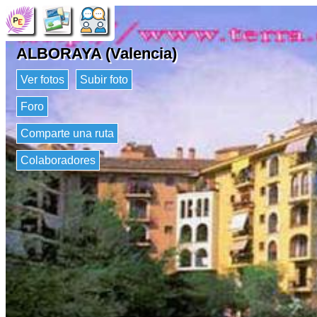
ALBORAYA (Valencia)
Ver fotos
Subir foto
Foro
Comparte una ruta
Colaboradores