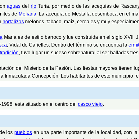
con
aguas
del
río
Turia, por medio de las acequias de Rascanya
ímites de
Meliana
. La acequia de Mestalla desemboca en el mar
en
hortalizas
melones, tabaco, maíz, cereales y muy especialmente
a
María es de estilo barroco y fue construida en el siglo XVII.
sca
, Vidal de Cañelles. Dentro del término se encuentra la
ermi
tradición
, tuvo lugar un suceso sobrenatural al ser halladas tre
tación del Misterio de la Pasión. Las fiestas mayores tienen l
la Inmaculada Concepción. Los habitantes de este municipio re
1998, esta situado en el centro del
casco viejo
.
 de los
pueblos
en una parte importante de la localidad, con la