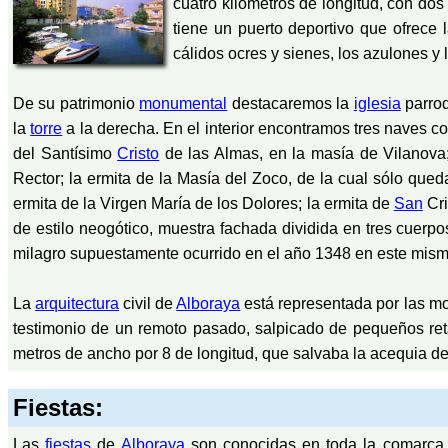
cuatro kilómetros de longitud, con do
tiene un puerto deportivo que ofrece 
cálidos ocres y sienes, los azulones y l
De su patrimonio
monumental
destacaremos la
iglesia
parroq
la
torre
a la derecha. En el interior encontramos tres naves c
del Santísimo
Cristo
de las Almas, en la masía de Vilanova
Rector; la ermita de la Masía del Zoco, de la cual sólo que
ermita de la Virgen María de los Dolores; la ermita de
San
Cri
de estilo neogótico, muestra fachada dividida en tres cuerp
milagro supuestamente ocurrido en el año 1348 en este mismo
La
arquitectura
civil de
Alboraya
está representada por las m
testimonio de un remoto pasado, salpicado de pequeños reta
metros de ancho por 8 de longitud, que salvaba la acequia de
Fiestas:
Las
fiestas
de
Alboraya
son conocidas en toda la comarca 