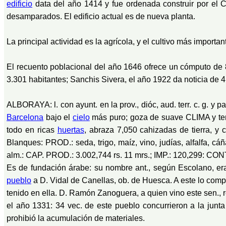
edificio
data del año 1414 y fue ordenada construir por el
desamparados. El edificio actual es de nueva planta.
La principal actividad es la agrícola, y el cultivo más import
El recuento poblacional del año 1646 ofrece un cómputo de
3.301 habitantes; Sanchis Sivera, el año 1922 da noticia de 4
ALBORAYA: l. con ayunt. en la prov., dióc, aud. terr. c. g. y pa
Barcelona
bajo el
cielo
más puro; goza de suave CLIMA y temp
todo en ricas
huertas
, abraza 7,050 cahizadas de tierra, y
Blanques: PROD.: seda, trigo, maíz, vino, judías, alfalfa, cá
alm.: CAP. PROD.: 3.002,744 rs. 11 mrs.; IMP.: 120,299: CONT
Es de fundación árabe: su nombre ant., según Escolano, era
pueblo
a D. Vidal de Canellas, ob. de Huesca. A este lo comp
tenido en ella. D. Ramón Zanoguera, a quien vino este sen., r
el año 1331: 34 vec. de este pueblo concurrieron a la jun
prohibió la acumulación de materiales.