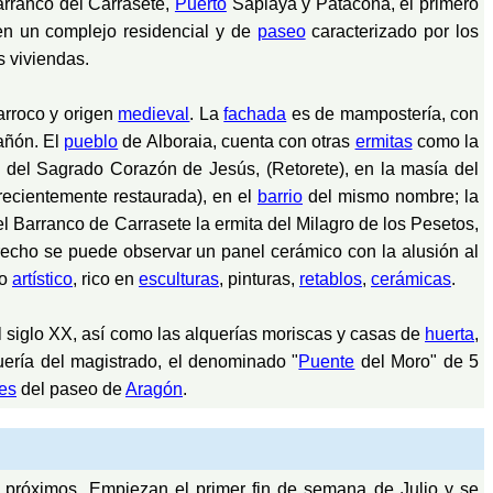
arranco del Carrasete,
Puerto
Saplaya y Patacona, el primero
en un complejo residencial y de
paseo
caracterizado por los
s viviendas.
arroco y origen
medieval
. La
fachada
es de mampostería, con
cañón. El
pueblo
de Alboraia, cuenta con otras
ermitas
como la
a del Sagrado Corazón de Jesús, (Retorete), en la masía del
recientemente restaurada), en el
barrio
del mismo nombre; la
l Barranco de Carrasete la ermita del Milagro de los Pesetos,
erecho se puede observar un panel cerámico con la alusión al
co
artístico
, rico en
esculturas
, pinturas,
retablos
,
cerámicas
.
el siglo XX, así como las alquerías moriscas y casas de
huerta
,
uería del magistrado, el denominado "
Puente
del Moro" de 5
nes
del paseo de
Aragón
.
próximos. Empiezan el primer fin de semana de Julio y se