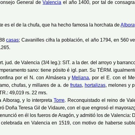
 Consejo General de
Valencia
el año 1400, por tal de consagra
ante es el de la chufa, que ha hecho famosa la horchata de
Albora
 88
casas
; Cavanilles cifra la población, el año 1794, en 560 
.265.
rt. jud. de Valencia (3/4 leg.): SIT. a la der. del arroyo y barra
eramento sano: tiene pósito é igl. parr. Su TÉRM. igualmente 
 confina por el N. con Almásera y
Meliana
, por el E. con el M
ñamo, chufas, y millares de a. de
frutas
,
hortalizas
, melones y p
R.: 49,019 rs. 22 mrs.
 Alborag, y lo interpreta
Torre
. Reconquistado el reino de Vale
ró Doña Teresa Gil de Vidaure, con el que engrosó el mayorazgo
enunció en él los fueros de Aragón, y admitió los de Valencia: 
ta celebrada en Valencia en 1519, con motivo de haberse subl