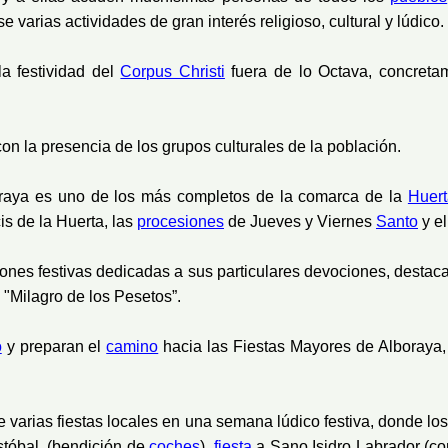
 varias actividades de gran interés religioso, cultural y lúdico.
la festividad del
Corpus Christi
fuera de lo Octava, concretam
con la presencia de los grupos culturales de la población.
lboraya es uno de los más completos de la comarca de la
Huert
s de la Huerta, las
procesiones
de Jueves y Viernes
Santo
y e
ones festivas dedicadas a sus particulares devociones, destaca
 "Milagro de los Pesetos”.
o
y preparan el
camino
hacia las Fiestas Mayores de Alboraya, 
de varias fiestas locales en una semana lúdico festiva, donde l
stóbal, (bendición de
coches
),
fiesta
a Sano Isidro Labrador (co