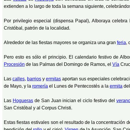
extienden a lo largo de toda la semana siguiente, celebrándose
Por privilegio especial (dispensa Papal), Alboraya celebra 
Cristóbal, patrón de la localidad.
Alrededor de las fiestas mayores se organiza una gran
feria
, 
Pero esto es sólo el principio. El calendario festivo de A
Procesión
de las Palmas del Domingo de Ramos, el
Vía
Cruci
Las
calles
,
barrios
y
ermitas
aportan sus especiales celebraci
de Mayo, y la
romería
el Lunes de Pentecostés a la
ermita
del
Las
Hogueras
de San Juan inician el ciclo festivo del
veran
San Cristóbal y al Corpus Christi.
Estas fiestas estivales son el resultado de la concentración 
bendición del
rollo
y el cirio),
Virgen
de la Asunción, San Cri