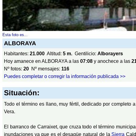
Esta foto es...
ALBORAYA
Habitantes:
21.000
Altitud:
5 m.
Gentilicio:
Alborayers
Hoy amanece en ALBORAYA a las
07:08
y anochece a las
2
Nº fotos:
20
Nº mensajes:
116
Puedes completar o corregir la información publicada >>
Situación:
Todo el término es llano, muy fértil, dedicado por completo 
Vera.
El barranco de Carraixet, que cruza todo el término municipa
inundaciones ya que es el desagüe natural de la
Sierra
Calde