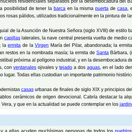
s núcleos residenciales separados por la desembocadura del B
la posibilidad de tener la
barca
en la misma
puerta
de
casa
, 
os rosas pálidos, utilizados tradicionalmente en la pintura de la
uial de la Asunción de Nuestra Señora (siglo XVIII) de estilo b
on
capillas
laterales, la nave central presenta vuelta de medio 
; la
ermita
de la
Virgen
María del Pilar, abandonada; la ermit
dan restos en la nombrada masía; la ermita de
Santa
Bárbara, (
stóbal próxima al polígono industrial, y en la desembocadura de
os, con
ventanales
ojivales y
tejado
a dos
aguas
, en el lado d
 lugar. Todas ellas custodian un importante patrimonio históri
odernistas
casas
urbanas de finales de siglo XIX y principios d
blos cerámicos de origen devocional. Cabría destacar la alq
 Vera, y que en la actualidad se puede contemplar en los
jardi
y a ellas acuden muchísimas personas de todos los
pueblos