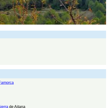
Famorca
sierra
de Aitana