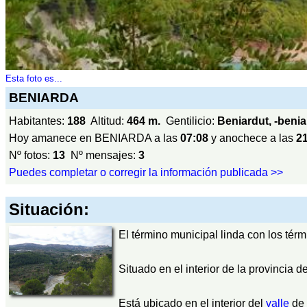
Esta foto es...
BENIARDA
Habitantes:
188
Altitud:
464 m.
Gentilicio:
Beniardut, -beni
Hoy amanece en BENIARDA a las
07:08
y anochece a las
2
Nº fotos:
13
Nº mensajes:
3
Puedes completar o corregir la información publicada >>
Situación:
El término municipal linda con los tér
Situado en el interior de la provincia d
Está ubicado en el interior del
valle
de