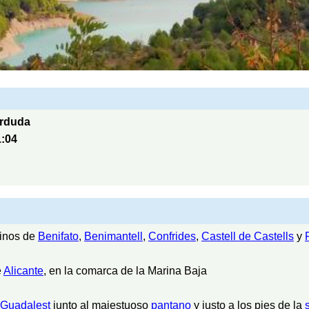
arduda
1:04
minos de
Benifato
,
Benimantell
,
Confrides
,
Castell de Castells
y
e
Alicante
, en la comarca de la Marina Baja
Guadalest
junto al majestuoso
pantano
y justo a los pies de la