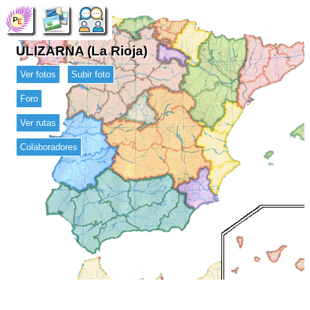
ULIZARNA (La Rioja)
Ver fotos
Subir foto
Foro
Ver rutas
Colaboradores