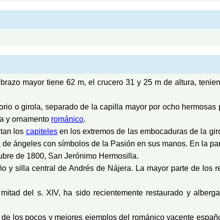
l brazo mayor tiene 62 m, el crucero 31 y 25 m de altura, teni
io o girola, separado de la capilla mayor por ocho hermosas pi
za y ornamento
románico
.
ltan los
capiteles
en los extremos de las embocaduras de la giro
n
de ángeles con símbolos de la Pasión en sus manos. En la par
ctubre de 1800, San Jerónimo Hermosilla.
ño y silla central de Andrés de Nájera. La mayor parte de los r
mitad del s. XIV, ha sido recientemente restaurado y alberg
de los pocos y mejores ejemplos del románico yacente españo