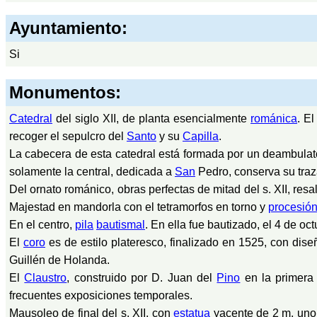
Ayuntamiento:
Si
Monumentos:
Catedral
del siglo XII, de planta esencialmente
románica
. E
recoger el sepulcro del
Santo
y su
Capilla
.
La cabecera de esta catedral está formada por un deambulator
solamente la central, dedicada a
San
Pedro, conserva su tra
Del ornato románico, obras perfectas de mitad del s. XII, resa
Majestad en mandorla con el tetramorfos en torno y
procesió
En el centro,
pila
bautismal
. En ella fue bautizado, el 4 de o
El
coro
es de estilo plateresco, finalizado en 1525, con dise
Guillén de Holanda.
El
Claustro
, construido por D. Juan del
Pino
en la primera 
frecuentes exposiciones temporales.
Mausoleo de final del s. XII, con
estatua
yacente de 2 m, uno 