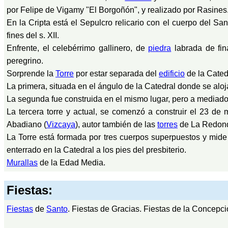
por Felipe de Vigamy "El Borgoñón", y realizado por Rasines.
En la Cripta está el Sepulcro relicario con el cuerpo del San
fines del s. XII.
Enfrente, el celebérrimo gallinero, de
piedra
labrada de fin
peregrino.
Sorprende la
Torre
por estar separada del
edificio
de la Catedr
La primera, situada en el ángulo de la Catedral donde se aloja 
La segunda fue construida en el mismo lugar, pero a mediad
La tercera torre y actual, se comenzó a construir el 23 de
Abadiano (
Vizcaya
), autor también de las
torres
de La Redond
La Torre está formada por tres cuerpos superpuestos y mide
enterrado en la Catedral a los pies del presbiterio.
Murallas
de la Edad Media.
Fiestas:
Fiestas
de
Santo
. Fiestas de Gracias. Fiestas de la Concepci